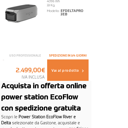
4096 Wh
33 Kg
Modello:
EFDELTAPRO
3EB
USO PROFESSIONALE
SPEDIZIONE IN 3/4 GIORNI
2.499,00€
Vai al prodotto
IVA INCLUSA
Acquista in offerta online 
power station EcoFlow 
con spedizione gratuita
Scopri le 
Power Station EcoFlow River e 
Delta
 selezionate da Gastone, acquistale e 