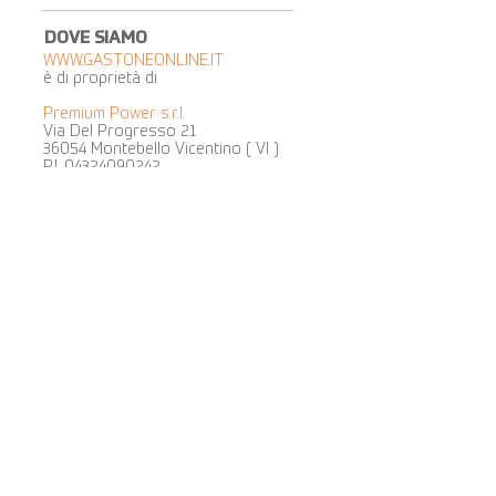
DOVE SIAMO
WWW.GASTONEONLINE.IT
è di proprietà di
Premium Power s.r.l.
Via Del Progresso 21
36054 Montebello Vicentino ( VI )
P.I.
04324090242
PAGAMENTI SICURI
BONIFICO
CONTRASSEGNO
SPEDIZIONE GRATUITA​
SCARICO A TERRA ESCLUSO