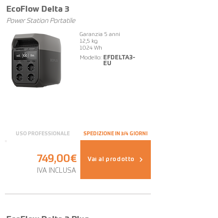
EcoFlow Delta 3
Power Station Portatile
Garanzia 5 anni
12,5 kg
1024 Wh
Modello:
EFDELTA3-
EU
USO PROFESSIONALE
SPEDIZIONE IN 3/4 GIORNI
749,00€
Vai al prodotto
IVA INCLUSA