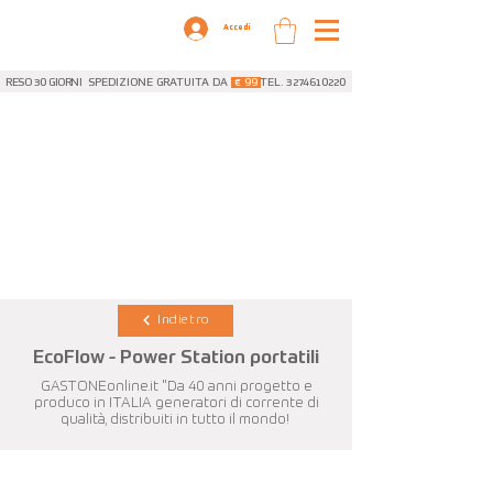
Accedi
RESO 30 GIORNI
SPEDIZIONE GRATUITA DA
€ 99
TEL. 3274610220
Indietro
EcoFlow - Power Station portatili
GASTONEonline.it "Da 40 anni progetto e
produco in ITALIA generatori di corrente di
qualità, distribuiti in tutto il mondo!