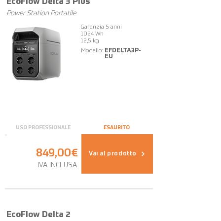
EcoFlow Delta 3 Plus
Power Station Portatile
Garanzia 5 anni
1024 Wh
12,5 kg
Modello:
EFDELTA3P-
EU
USO PROFESSIONALE
ESAURITO
849,00€
Vai al prodotto
IVA INCLUSA
OFFERTA
EcoFlow Delta 2