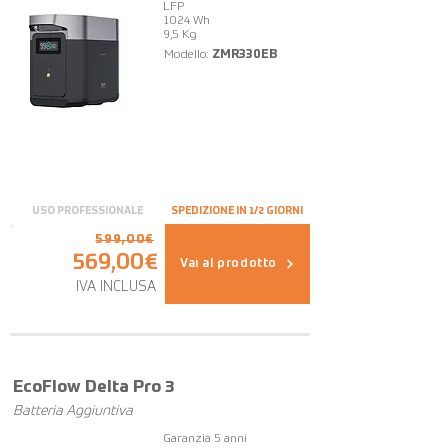
LFP
1024 Wh
9,5 Kg
Modello:
ZMR330EB
USO PROFESSIONALE
SPEDIZIONE IN 1/2 GIORNI
599,00€
569,00€
Vai al prodotto
IVA INCLUSA
EcoFlow Delta Pro 3
Batteria Aggiuntiva
Garanzia 5 anni