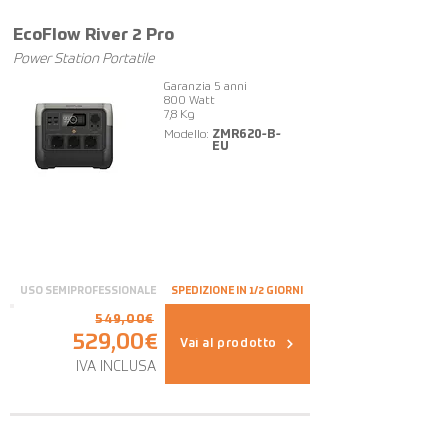
EcoFlow River 2 Pro
Power Station Portatile
Garanzia 5 anni
800 Watt
7,8 Kg
Modello:
ZMR620-B-
EU
USO SEMIPROFESSIONALE
SPEDIZIONE IN 1/2 GIORNI
549,00€
529,00€
Vai al prodotto
IVA INCLUSA