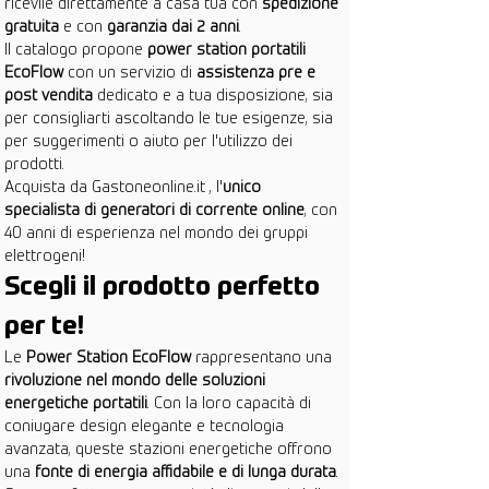
ricevile direttamente a casa tua con 
spedizione 
gratuita
 e con 
garanzia dai 2 anni
.
Il catalogo propone 
power station portatili 
EcoFlow
 con un servizio di 
assistenza pre e 
post vendita
 dedicato e a tua disposizione, sia 
per consigliarti ascoltando le tue esigenze, sia 
per suggerimenti o aiuto per l'utilizzo dei 
prodotti.
Acquista da Gastoneonline.it , l'
unico 
specialista di generatori di corrente online
, con 
40 anni di esperienza nel mondo dei gruppi 
elettrogeni!
Scegli il prodotto perfetto 
per te!
Le 
Power Station EcoFlow
 rappresentano una 
rivoluzione nel mondo delle soluzioni 
energetiche portatili
. Con la loro capacità di 
coniugare design elegante e tecnologia 
avanzata, queste stazioni energetiche offrono 
una 
fonte di energia affidabile e di lunga durata
. 