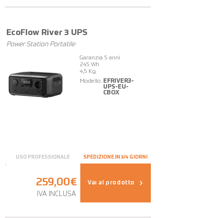
EcoFlow River 3 UPS
Power Station Portatile
Garanzia 5 anni
245 Wh
4,5 Kg
Modello:
EFRIVER3-
UPS-EU-
CBOX
USO PROFESSIONALE
SPEDIZIONE IN 3/4 GIORNI
259,00€
Vai al prodotto
IVA INCLUSA