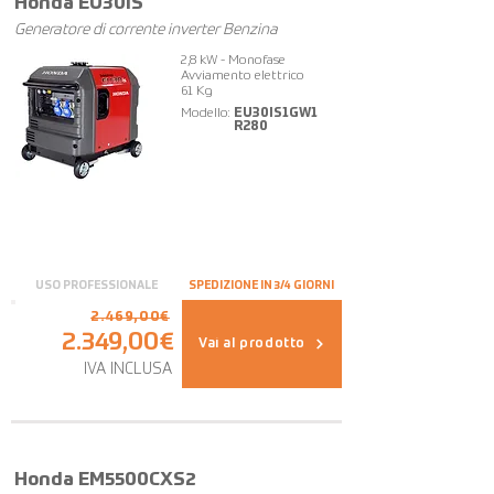
Honda EU30iS
Generatore di corrente inverter Benzina
2,8 kW - Monofase
Avviamento elettrico
61 Kg
Modello:
EU30IS1GW1
R280
USO PROFESSIONALE
SPEDIZIONE IN 3/4 GIORNI
2.469,00€
2.349,00€
Vai al prodotto
IVA INCLUSA
Honda EM5500CXS2