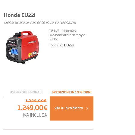
OFFERTA
Honda EU22i
Generatore di corrente inverter Benzina
1,8 kW - Monofase
Avviamento a strappo
21 Kg
Modello:
EU22I
USO PROFESSIONALE
SPEDIZIONE IN 1/2 GIORNI
1.399,00€
1.249,00€
Vai al prodotto
IVA INCLUSA