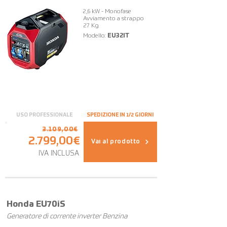
2,6 kW - Monofase
Avviamento a strappo
27 Kg
Modello:
EU32IT
USO PROFESSIONALE
SPEDIZIONE IN 1/2 GIORNI
3.109,00€
2.799,00€
Vai al prodotto
IVA INCLUSA
OFFERTA
Honda EU70iS
Generatore di corrente inverter Benzina