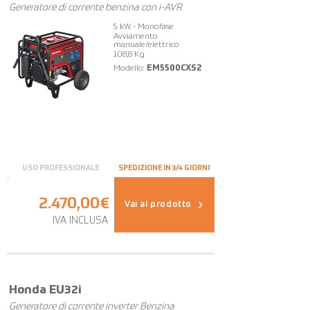
Generatore di corrente benzina con i-AVR
5 kW - Monofase
Avviamento
manuale/elettrico
108,8 Kg
Modello:
EM5500CXS2
USO PROFESSIONALE
SPEDIZIONE IN 3/4 GIORNI
2.470,00€
Vai al prodotto
IVA INCLUSA
FUORI TUTTO
Honda EU32i
Generatore di corrente inverter Benzina