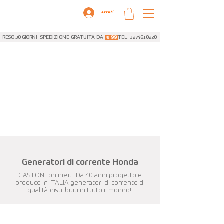
Accedi
RESO 30 GIORNI
SPEDIZIONE GRATUITA DA
€ 99
TEL. 3274610220
Generatori di corrente Honda
GASTONEonline.it "Da 40 anni progetto e
produco in ITALIA generatori di corrente di
qualità, distribuiti in tutto il mondo!