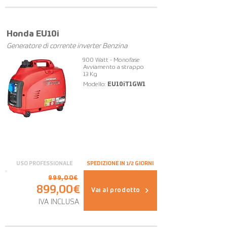
OFFERTA
Honda EU10i
Generatore di corrente inverter Benzina
900 Watt - Monofase
Avviamento a strappo
13 Kg
Modello:
EU10iT1GW1
USO PROFESSIONALE
SPEDIZIONE IN 1/2 GIORNI
999,00€
899,00€
Vai al prodotto
IVA INCLUSA