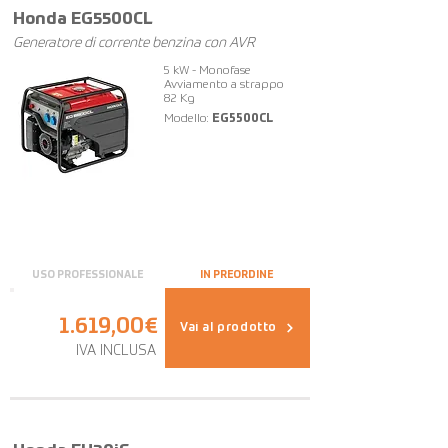
Honda EG5500CL
Generatore di corrente benzina con AVR
5 kW - Monofase
Avviamento a strappo
82 Kg
Modello:
EG5500CL
USO PROFESSIONALE
IN PREORDINE
1.619,00€
Vai al prodotto
IVA INCLUSA
FUORI TUTTO