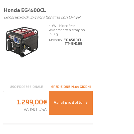
Honda EG4500CL
Generatore di corrente benzina con D-AVR
4 kW - Monofase
Avviamento a strappo
79 Kg
Modello:
EG4500CL-
ITT-NH105
USO PROFESSIONALE
SPEDIZIONE IN 3/4 GIORNI
1.299,00€
Vai al prodotto
IVA INCLUSA