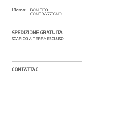
BONIFICO
CONTRASSEGNO
SPEDIZIONE GRATUITA​
SCARICO A TERRA ESCLUSO
CONTATTACI​
info@...Scopri la mail
327461....Scopri il telefono
GASTONE SOCIAL