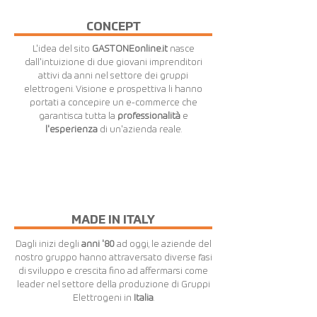
CONCEPT
L'idea del sito
GASTONEonline.it
nasce
dall'intuizione di due giovani imprenditori
attivi da anni nel settore dei gruppi
elettrogeni. Visione e prospettiva li hanno
portati a concepire un e-commerce che
garantisca tutta la
professionalità
e
l'esperienza
di un'azienda reale.
MADE IN ITALY
Dagli inizi degli
anni '80
ad oggi, le aziende del
nostro gruppo hanno attraversato diverse fasi
di sviluppo e crescita fino ad affermarsi come
leader nel settore della produzione di Gruppi
Elettrogeni in
Italia
.