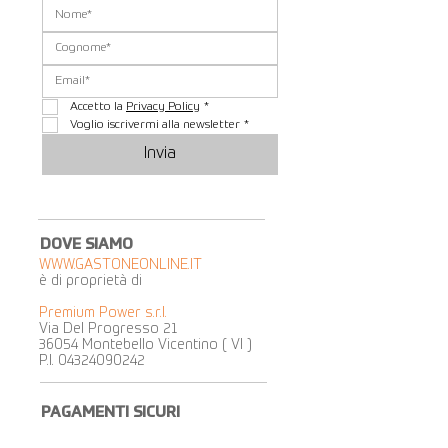
Accetto la 
Privacy Policy
*
Voglio iscrivermi alla newsletter
*
Invia
DOVE SIAMO
WWW.GASTONEONLINE.IT
è di proprietà di
Premium Power s.r.l.
Via Del Progresso 21
36054 Montebello Vicentino ( VI )
P.I.
04324090242
PAGAMENTI SICURI