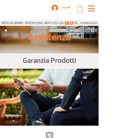
Accedi
RESO 30 GIORNI
SPEDIZIONE GRATUITA DA
€ 99
TEL. 3274610220
Assistenza
Garanzia Prodotti