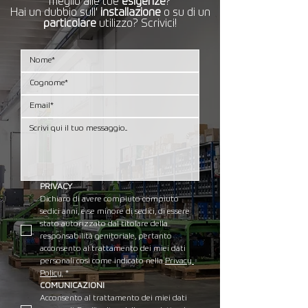
meglio alle tue
esigenze
?​
Hai un dubbio sull'
installazione
o su di un
particolare
utilizzo? Scrivici!
PRIVACY
Dichiaro di avere compiuto compiuto 
sedici anni, e se minore di sedici, di essere 
stato autorizzato dal titolare della 
responsabilità genitoriale, pertanto 
acconsento al trattamento dei miei dati 
personali così come indicato nella 
Privacy 
Policy.
*
COMUNICAZIONI
Acconsento al trattamento dei miei dati 