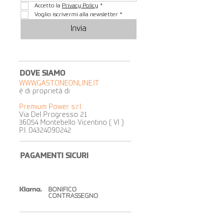
Accetto la 
Privacy Policy
*
Voglio iscrivermi alla newsletter
*
Invia
DOVE SIAMO
WWW.GASTONEONLINE.IT
è di proprietà di
Premium Power s.r.l.
Via Del Progresso 21
36054 Montebello Vicentino ( VI )
P.I.
04324090242
PAGAMENTI SICURI
BONIFICO
CONTRASSEGNO