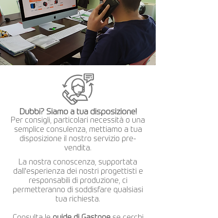
Dubbi? Siamo a tua disposizione!
Per consigli, particolari necessità o una
semplice consulenza, mettiamo a tua
disposizione il nostro servizio pre-
vendita.
La nostra conoscenza, supportata
dall'esperienza dei nostri progettisti e
responsabili di produzione, ci
permetteranno di soddisfare qualsiasi
tua richiesta.
Consulta le
guide di Gastone
se cerchi