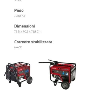
96 Db
Peso
108,8 Kg
Dimensioni
72,5 x 70,6 x 71,9 Cm
Corrente stabilizzata
i-AVR