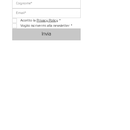
Accetto la 
Privacy Policy
*
Voglio iscrivermi alla newsletter
*
Invia
DOVE SIAMO
WWW.GASTONEONLINE.IT
è di proprietà di
Premium Power s.r.l.
Via Del Progresso 21
36054 Montebello Vicentino ( VI )
P.I.
04324090242
PAGAMENTI SICURI
BONIFICO