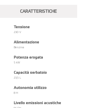
CARATTERISTICHE
Tensione
230 V
Alimentazione
Benzina
Potenza erogata
5 kW
Capacità serbatoio
23,5 L
Autonomia utilizzo
8 H
Livello emissioni acustiche