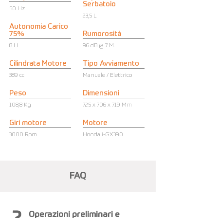
Serbatoio
50 Hz
23,5 L
Autonomia Carico
75%
Rumorosità
8 H
96 dB @ 7 M.
Cilindrata Motore
Tipo Avviamento
389 cc
Manuale / Elettrico
Peso
Dimensioni
108,8 Kg
725 x 706 x 719 Mm
Giri motore
Motore
3000 Rpm
Honda i-GX390
FAQ
Operazioni preliminari e