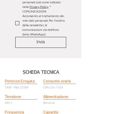
personali così come indicato 
nella 
Privacy Policy.
*
COMUNICAZIONI
Acconsento al trattamento dei 
miei dati personali. Per l’inoltro 
della newsletter, le 
comunicazioni via telefono 
(sms, WhatsApp)
Invia
SCHEDA TECNICA
Potenza Erogata
Consumo orario
5 kW - Max 5,5 kW
2,94 Litri / Ora
Tensione
Alimentazione
230 V
Benzina
Frequenza
Capacità