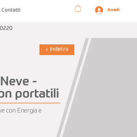
Contatti
Accedi
10220
Indietro
Neve -
n portatili
e con Energia e