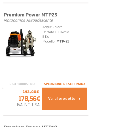
OFFERTA
Premium Power MTP25
Motopompa Autoadescante
Acque Chiare
Portata 108 l/min
8 Kg
Modello:
MTP-25
USO HOBBISTICO
SPEDIZIONE IN 1 SETTIMANA
192,00€
178,56€
Vai al prodotto
IVA INCLUSA
OFFERTA