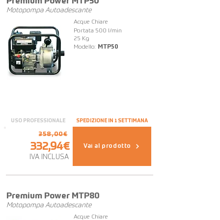
Premium Power MTP50
Motopompa Autoadescante
Acque Chiare
Portata 500 l/min
25 Kg
Modello:
MTP50
USO PROFESSIONALE
SPEDIZIONE IN 1 SETTIMANA
358,00€
332,94€
Vai al prodotto
IVA INCLUSA
OFFERTA
Premium Power MTP80
Motopompa Autoadescante
Acque Chiare