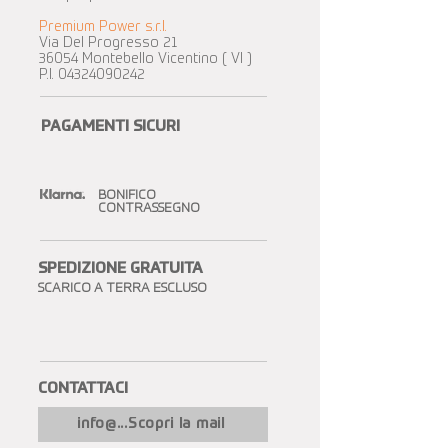
Premium Power s.r.l.
Via Del Progresso 21
36054 Montebello Vicentino ( VI )
P.I.
04324090242
PAGAMENTI SICURI
BONIFICO
CONTRASSEGNO
SPEDIZIONE GRATUITA​
SCARICO A TERRA ESCLUSO
CONTATTACI​
info@...Scopri la mail