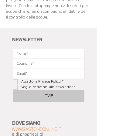
per gestire il flusso d'acqua in ambienti di
lavoro. Con le motopompe autoadescanti per
acque chiare, hai un compagno affidabile per
il controllo delle acque.
NEWSLETTER
Accetto la 
Privacy Policy
*
Voglio iscrivermi alla newsletter
*
Invia
DOVE SIAMO
WWW.GASTONEONLINE.IT
è di proprietà di