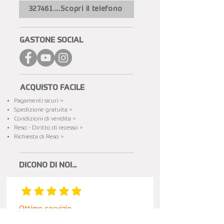
327461....Scopri il telefono
GASTONE SOCIAL
ACQUISTO FACILE
Pagamenti sicuri >
Spedizione gratuita​ >
Condizioni di vendita >
Reso - Diritto di recesso >
Richiesta di Reso >
DICONO DI NOI...
la valutazione media è 5 su 5
Ottimo servizio
Dopo l'acquisto (power station