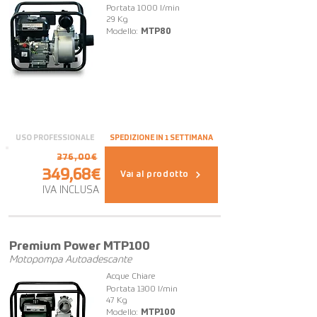
Portata 1000 l/min
29 Kg
Modello:
MTP80
USO PROFESSIONALE
SPEDIZIONE IN 1 SETTIMANA
376,00€
349,68€
Vai al prodotto
IVA INCLUSA
OFFERTA
Premium Power MTP100
Motopompa Autoadescante
Acque Chiare
Portata 1300 l/min
47 Kg
Modello:
MTP100