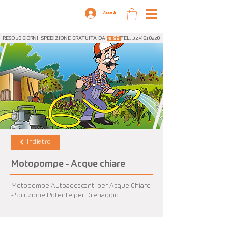
Accedi
RESO 30 GIORNI
SPEDIZIONE GRATUITA DA
€ 99
TEL. 3274610220
Indietro
Motopompe - Acque chiare
Motopompe Autoadescanti per Acque Chiare
- Soluzione Potente per Drenaggio