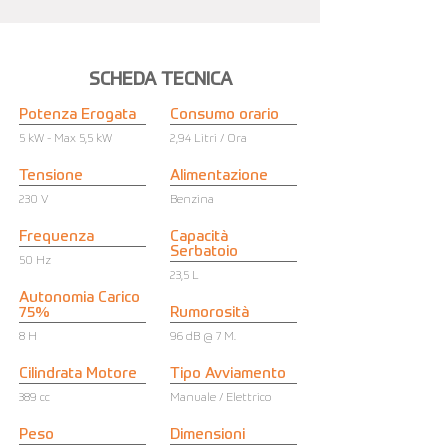
SCHEDA TECNICA
Potenza Erogata
Consumo orario
5 kW - Max 5,5 kW
2,94 Litri / Ora
Tensione
Alimentazione
230 V
Benzina
Frequenza
Capacità
Serbatoio
50 Hz
23,5 L
Autonomia Carico
75%
Rumorosità
8 H
96 dB @ 7 M.
Cilindrata Motore
Tipo Avviamento
389 cc
Manuale / Elettrico
Peso
Dimensioni