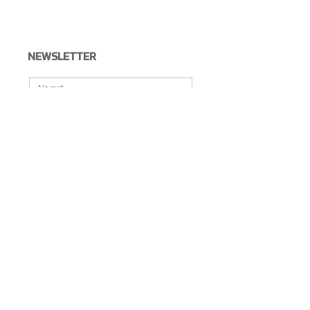
NEWSLETTER
Accetto la 
Privacy Policy
*
Voglio iscrivermi alla newsletter
*
Invia
DOVE SIAMO
WWW.GASTONEONLINE.IT
è di proprietà di
Premium Power s.r.l.
Via Del Progresso 21