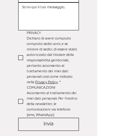
PRIVACY
Dichiaro di avere compiuto 
compiuto sedici anni, e se 
minore di sedici, di essere stato 
autorizzato dal titolare della 
responsabilità genitoriale, 
pertanto acconsento al 
trattamento dei miei dati 
personali così come indicato 
nella 
Privacy Policy.
*
COMUNICAZIONI
Acconsento al trattamento dei 
miei dati personali. Per l’inoltro 
della newsletter, le 
comunicazioni via telefono 
(sms, WhatsApp)
Invia