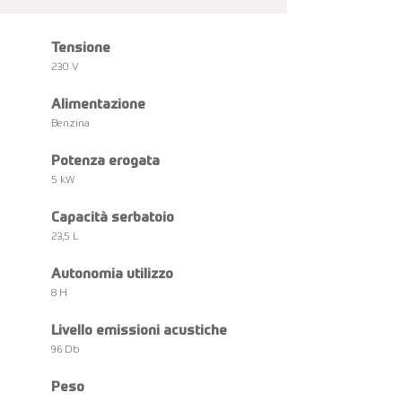
Tensione
230 V
Alimentazione
Benzina
Potenza erogata
5 kW
Capacità serbatoio
23,5 L
Autonomia utilizzo
8 H
Livello emissioni acustiche
96 Db
Peso