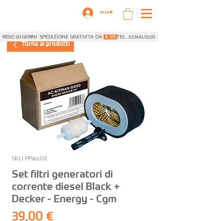
Accedi
RESO 30 GIORNI
SPEDIZIONE GRATUITA DA
€ 99
TEL. 3274610220
Torna ai prodotti
SKU: PPacc03
Set filtri generatori di
corrente diesel Black +
Decker - Energy - Cgm
Prezzo
39,00 €