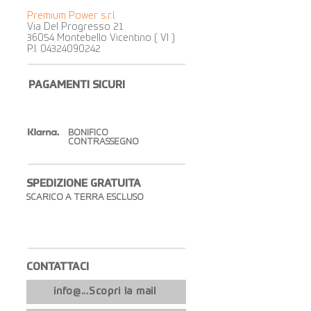
Premium Power s.r.l.
Via Del Progresso 21
36054 Montebello Vicentino ( VI )
P.I.
04324090242
PAGAMENTI SICURI
BONIFICO
CONTRASSEGNO
SPEDIZIONE GRATUITA​
SCARICO A TERRA ESCLUSO
CONTATTACI​
info@...Scopri la mail