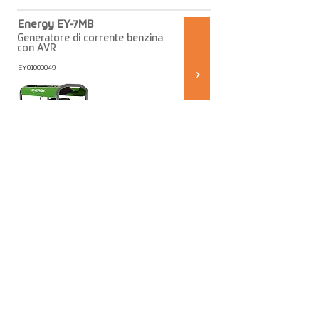
Energy EY-7MB
Generatore di corrente benzina
con AVR
EY01000049
1.588,00€
NEWSLETTER
Accetto la 
Privacy Policy
*
Voglio iscrivermi alla newsletter
*