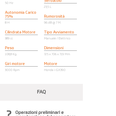
Serbatoio
50 Hz
23,5 L
Autonomia Carico
75%
Rumorosità
8 H
96 dB @ 7 M.
Cilindrata Motore
Tipo Avviamento
389 cc
Manuale / Elettrico
Peso
Dimensioni
108,8 Kg
725 x 706 x 719 Mm
Giri motore
Motore
3000 Rpm
Honda i-GX390
FAQ
?
Operazioni preliminari e