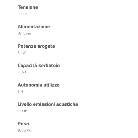
Tensione
230 V
Alimentazione
Benzina
Potenza erogata
5 kW
Capacità serbatoio
23,5 L
Autonomia utilizzo
8 H
Livello emissioni acustiche
96 Db
Peso
108,8 Kg