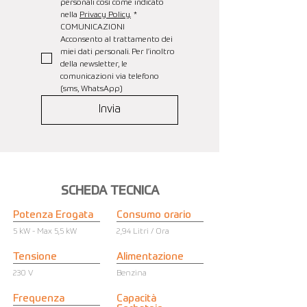
personali così come indicato 
nella 
Privacy Policy.
*
COMUNICAZIONI
Acconsento al trattamento dei 
miei dati personali. Per l’inoltro 
della newsletter, le 
comunicazioni via telefono 
(sms, WhatsApp)
Invia
SCHEDA TECNICA
Potenza Erogata
Consumo orario
5 kW - Max 5,5 kW
2,94 Litri / Ora
Tensione
Alimentazione
230 V
Benzina
Frequenza
Capacità