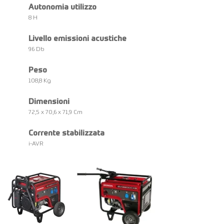
Autonomia utilizzo
8 H
Livello emissioni acustiche
96 Db
Peso
108,8 Kg
Dimensioni
72,5 x 70,6 x 71,9 Cm
Corrente stabilizzata
i-AVR