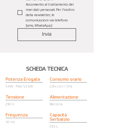
Acconsento al trattamento dei 
miei dati personali. Per l’inoltro 
della newsletter, le 
comunicazioni via telefono 
(sms, WhatsApp)
Invia
SCHEDA TECNICA
Potenza Erogata
Consumo orario
5 kW - Max 5,5 kW
2,94 Litri / Ora
Tensione
Alimentazione
230 V
Benzina
Frequenza
Capacità
Serbatoio
50 Hz
23,5 L