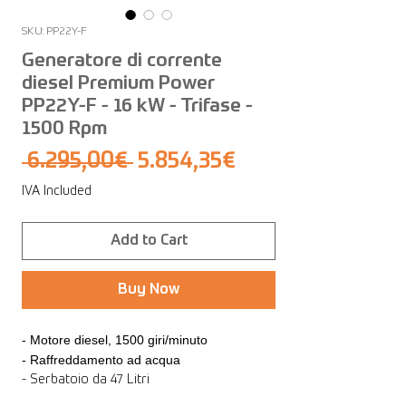
SKU: PP22Y-F
Generatore di corrente
diesel Premium Power
PP22Y-F - 16 kW - Trifase -
1500 Rpm
Regular
Sale
 6.295,00€ 
5.854,35€
Price
Price
IVA Included
Add to Cart
Buy Now
- Motore diesel, 1500 giri/minuto
- Raffreddamento ad acqua
- Serbatoio da 47 Litri