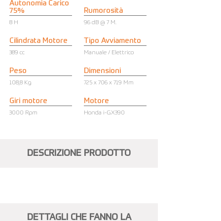
Autonomia Carico
75%
Rumorosità
8 H
96 dB @ 7 M.
Cilindrata Motore
Tipo Avviamento
389 cc
Manuale / Elettrico
Peso
Dimensioni
108,8 Kg
725 x 706 x 719 Mm
Giri motore
Motore
3000 Rpm
Honda i-GX390
DESCRIZIONE PRODOTTO
DETTAGLI CHE FANNO LA