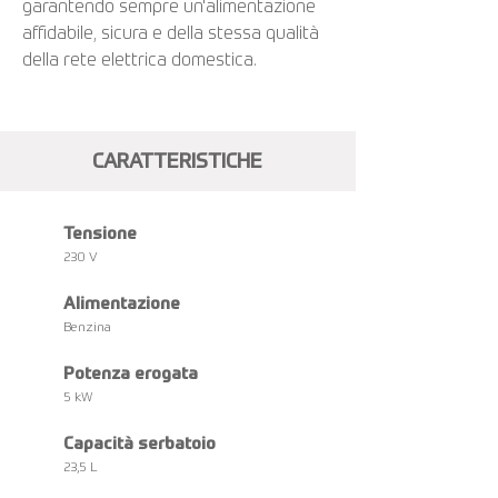
garantendo sempre un'alimentazione
affidabile, sicura e della stessa qualità
della rete elettrica domestica.
CARATTERISTICHE
Tensione
230 V
Alimentazione
Benzina
Potenza erogata
5 kW
Capacità serbatoio
23,5 L