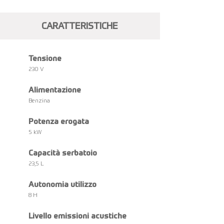
CARATTERISTICHE
Tensione
230 V
Alimentazione
Benzina
Potenza erogata
5 kW
Capacità serbatoio
23,5 L
Autonomia utilizzo
8 H
Livello emissioni acustiche