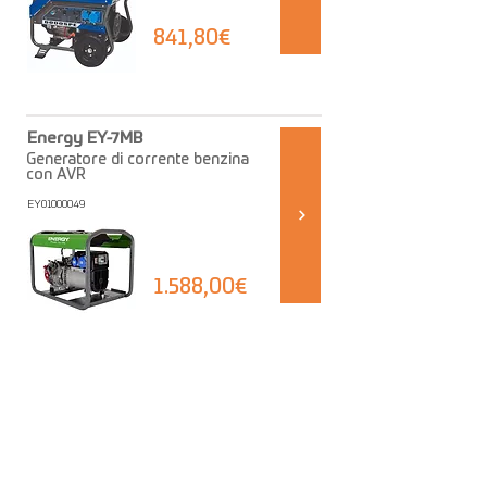
841,80€
Energy EY-7MB
Generatore di corrente benzina
con AVR
EY01000049
1.588,00€
NEWSLETTER