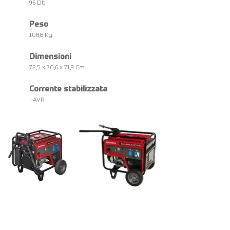
96 Db
Peso
108,8 Kg
Dimensioni
72,5 x 70,6 x 71,9 Cm
Corrente stabilizzata
i-AVR