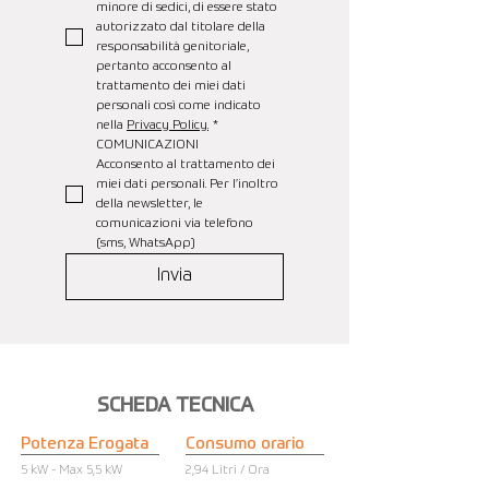
minore di sedici, di essere stato 
autorizzato dal titolare della 
responsabilità genitoriale, 
pertanto acconsento al 
trattamento dei miei dati 
personali così come indicato 
nella 
Privacy Policy.
*
COMUNICAZIONI
Acconsento al trattamento dei 
miei dati personali. Per l’inoltro 
della newsletter, le 
comunicazioni via telefono 
(sms, WhatsApp)
Invia
SCHEDA TECNICA
Potenza Erogata
Consumo orario
5 kW - Max 5,5 kW
2,94 Litri / Ora