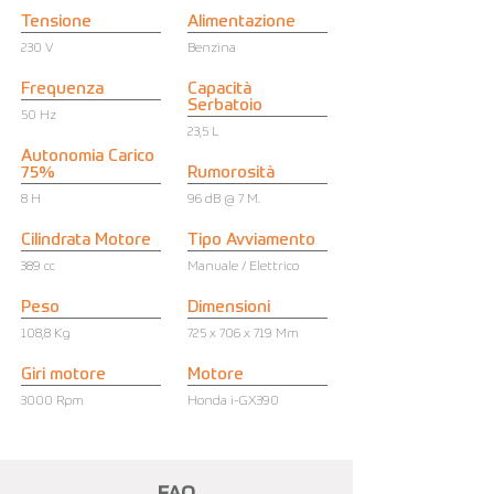
Tensione
Alimentazione
230 V
Benzina
Frequenza
Capacità
Serbatoio
50 Hz
23,5 L
Autonomia Carico
75%
Rumorosità
8 H
96 dB @ 7 M.
Cilindrata Motore
Tipo Avviamento
389 cc
Manuale / Elettrico
Peso
Dimensioni
108,8 Kg
725 x 706 x 719 Mm
Giri motore
Motore
3000 Rpm
Honda i-GX390