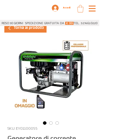
Accedi
RESO 30 GIORNI
SPEDIZIONE GRATUITA DA
€ 99
TEL. 3274610220
Torna ai prodotti
SKU: EY01100055
Generatore di corrente