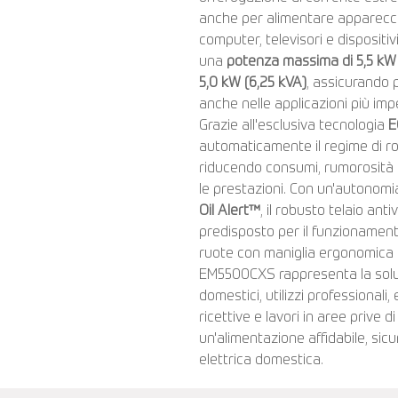
anche per alimentare apparecch
computer, televisori e dispositiv
una
potenza massima di 5,5 kW 
5,0 kW (6,25 kVA)
, assicurando p
anche nelle applicazioni più imp
Grazie all'esclusiva tecnologia
E
automaticamente il regime di rot
riducendo consumi, rumorosità
le prestazioni. Con un'autonomi
Oil Alert™
, il robusto telaio an
predisposto per il funzionamento
ruote con maniglia ergonomica p
EM5500CXS rappresenta la solu
domestici, utilizzi professionali,
ricettive e lavori in aree prive 
un'alimentazione affidabile, sicu
elettrica domestica.