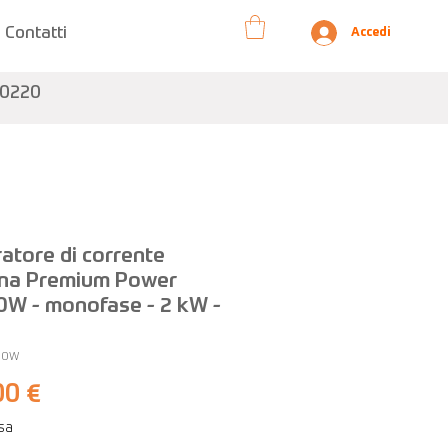
Contatti
Accedi
10220
atore di corrente
na Premium Power
W - monofase - 2 kW -
00W
Prezzo
00 €
usa