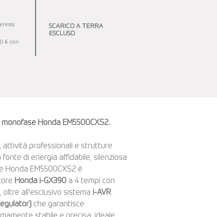
ressi.
SCARICO A TERRA
ESCLUSO
00 € con
na monofase Honda EM5500CXS2.
 attività professionali e strutture
fonte di energia affidabile, silenziosa
atore Honda EM5500CXS2 è
tore
Honda i-GX390
a 4 tempi con
 oltre all'esclusivo sistema
i-AVR
Regulator)
che garantisce
mamente stabile e precisa, ideale