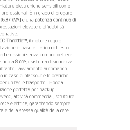
iature elettroniche sensibili come
i professionali. È in grado di erogare
(6,87 kVA)
e una
potenza continua di
restazioni elevate e affidabilità
egnative.
CO-Throttle™
, il motore regola
azione in base al carico richiesto,
 ed emissioni senza compromettere
a fino a
8 ore
, il sistema di sicurezza
tivibrante, l'avviamento automatico
 in caso di blackout e le pratiche
er un facile trasporto, l'Honda
zione perfetta per backup
 eventi, attività commerciali, strutture
di rete elettrica, garantendo sempre
ra e della stessa qualità della rete