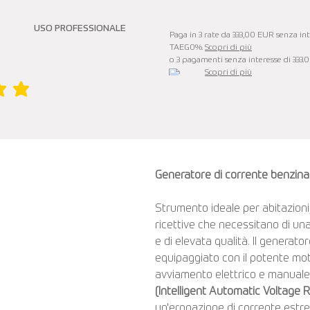
USO PROFESSIONALE
Paga in 3 rate da 333,00 EUR senza inte
TAEG0%.
Scopri di più
o 3 pagamenti senza interesse di 333.
Scopri di più
è 5 su 5
Generatore di corrente benzi
Strumento ideale per abitazioni,
ricettive che necessitano di una 
e di elevata qualità. Il gener
equipaggiato con il potente mo
avviamento elettrico e manuale,
(Intelligent Automatic Voltage 
un'erogazione di corrente estre