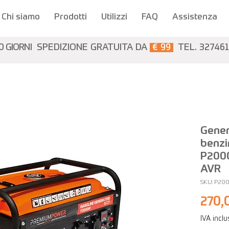
Chi siamo
Prodotti
Utilizzi
FAQ
Assistenza
0 GIORNI
SPEDIZIONE GRATUITA DA
€ 99
TEL. 32746
Gener
benzi
P2000
AVR
SKU: P20
270,
IVA incl