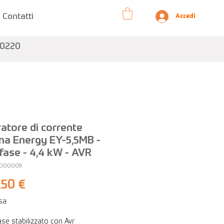
Contatti
Accedi
10220
atore di corrente
na Energy EY-5,5MB -
ase - 4,4 kW - AVR
1000009
Prezzo
,50 €
usa
se stabilizzato con Avr