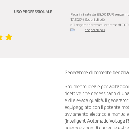
USO PROFESSIONALE
Paga in 3 rate da 333,00 EUR senza inte
TAEG0%.
Scopri di più
o 3 pagamenti senza interesse di 333.
Scopri di più
è 5 su 5
Generatore di corrente benzi
Strumento ideale per abitazioni,
ricettive che necessitano di una 
e di elevata qualità. Il gener
equipaggiato con il potente mo
avviamento elettrico e manuale,
(Intelligent Automatic Voltage 
un'erogazione di corrente estre