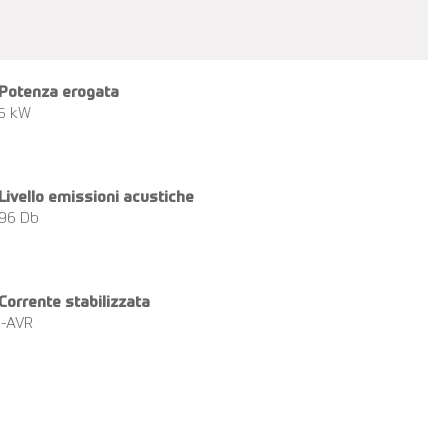
Potenza erogata
5 kW
Livello emissioni acustiche
96 Db
Corrente stabilizzata
i-AVR