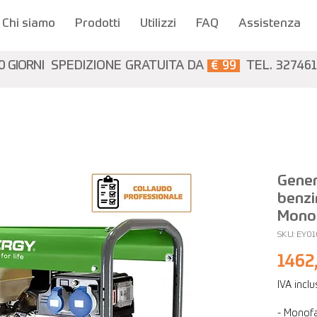
Chi siamo
Prodotti
Utilizzi
FAQ
Assistenza
0 GIORNI
SPEDIZIONE GRATUITA DA
€ 99
TEL. 32746
Gener
benzi
Monof
SKU: EY0
1462
IVA incl
- Monofa