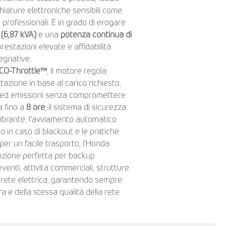
iature elettroniche sensibili come
i professionali. È in grado di erogare
(6,87 kVA)
e una
potenza continua di
restazioni elevate e affidabilità
egnative.
CO-Throttle™
, il motore regola
azione in base al carico richiesto,
 ed emissioni senza compromettere
a fino a
8 ore
, il sistema di sicurezza
tivibrante, l'avviamento automatico
 in caso di blackout e le pratiche
er un facile trasporto, l'Honda
zione perfetta per backup
 eventi, attività commerciali, strutture
di rete elettrica, garantendo sempre
ra e della stessa qualità della rete