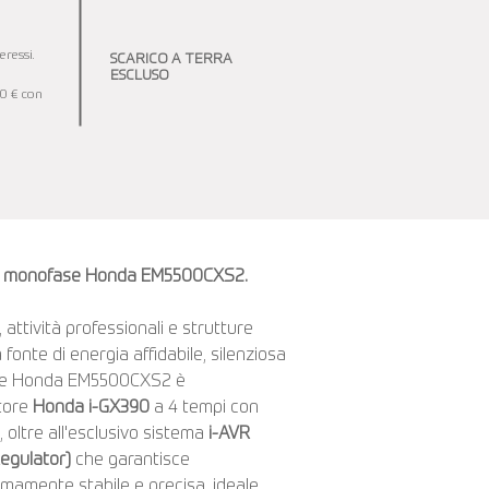
ressi.
SCARICO A TERRA
ESCLUSO
00 € con
na monofase Honda EM5500CXS2.
 attività professionali e strutture
fonte di energia affidabile, silenziosa
atore Honda EM5500CXS2 è
tore
Honda i-GX390
a 4 tempi con
 oltre all'esclusivo sistema
i-AVR
Regulator)
che garantisce
mamente stabile e precisa, ideale