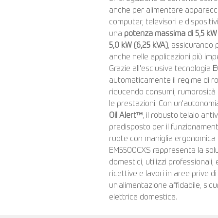
anche per alimentare apparecch
computer, televisori e dispositiv
una
potenza massima di 5,5 kW 
5,0 kW (6,25 kVA)
, assicurando p
anche nelle applicazioni più imp
Grazie all'esclusiva tecnologia
E
automaticamente il regime di rot
riducendo consumi, rumorosità
le prestazioni. Con un'autonomi
Oil Alert™
, il robusto telaio an
predisposto per il funzionamento
ruote con maniglia ergonomica p
EM5500CXS rappresenta la solu
domestici, utilizzi professionali,
ricettive e lavori in aree prive 
un'alimentazione affidabile, sicu
elettrica domestica.