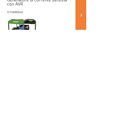
Generatore di corrente benzina
con AVR
EY01000049
1.588,00€
NEWSLETTER
Accetto la 
Privacy Policy
*
Voglio iscrivermi alla newsletter
*
Invia