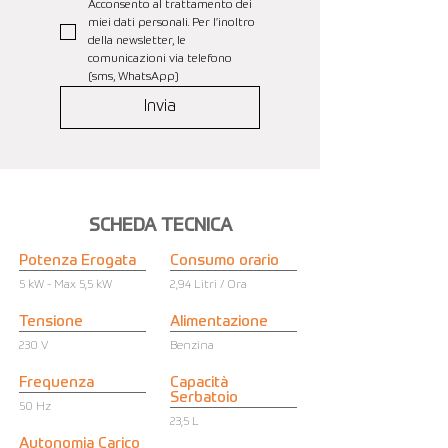
Acconsento al trattamento dei 
miei dati personali. Per l’inoltro 
della newsletter, le 
comunicazioni via telefono 
(sms, WhatsApp)
Invia
SCHEDA TECNICA
Potenza Erogata
Consumo orario
5 kW - Max 5,5 kW
2,94 Litri / Ora
Tensione
Alimentazione
230 V
Benzina
Frequenza
Capacità
Serbatoio
50 Hz
23,5 L
Autonomia Carico