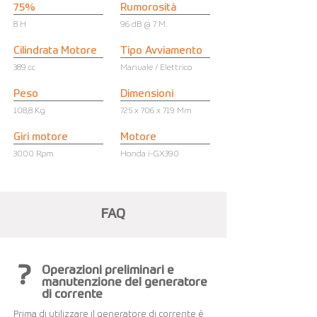
75%
Rumorosità
8 H
96 dB @ 7 M.
Cilindrata Motore
Tipo Avviamento
389 cc
Manuale / Elettrico
Peso
Dimensioni
108,8 Kg
725 x 706 x 719 Mm
Giri motore
Motore
3000 Rpm
Honda i-GX390
FAQ
?
Operazioni preliminari e
manutenzione del generatore
di corrente
Prima di utilizzare il generatore di corrente è