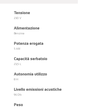
Tensione
230 V
Alimentazione
Benzina
Potenza erogata
5 kW
Capacità serbatoio
23,5 L
Autonomia utilizzo
8 H
Livello emissioni acustiche
96 Db
Peso