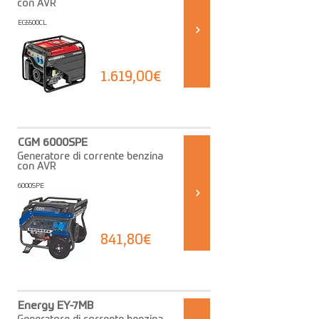
con AVR
EG5500CL
1.619,00€
CGM 6000SPE
Generatore di corrente benzina
con AVR
6000SPE
841,80€
Energy EY-7MB