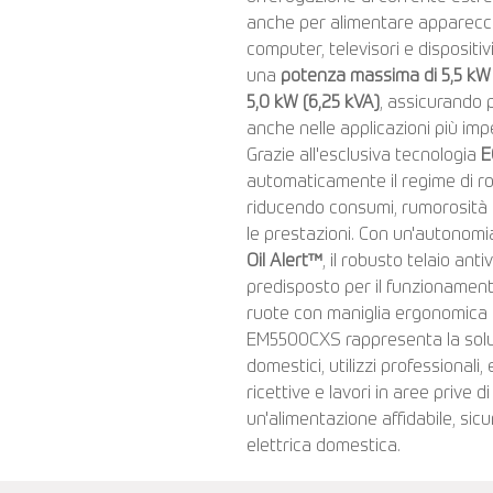
anche per alimentare apparecch
computer, televisori e dispositiv
una
potenza massima di 5,5 kW 
5,0 kW (6,25 kVA)
, assicurando p
anche nelle applicazioni più imp
Grazie all'esclusiva tecnologia
E
automaticamente il regime di rot
riducendo consumi, rumorosità
le prestazioni. Con un'autonomi
Oil Alert™
, il robusto telaio an
predisposto per il funzionamento
ruote con maniglia ergonomica p
EM5500CXS rappresenta la solu
domestici, utilizzi professionali,
ricettive e lavori in aree prive 
un'alimentazione affidabile, sicu
elettrica domestica.