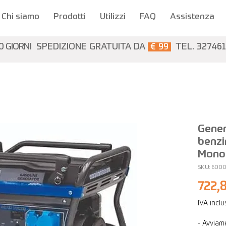
Chi siamo
Prodotti
Utilizzi
FAQ
Assistenza
0 GIORNI
SPEDIZIONE GRATUITA DA
€ 99
TEL. 32746
Gener
benzi
Monof
SKU: 600
722,
IVA incl
- Avviam