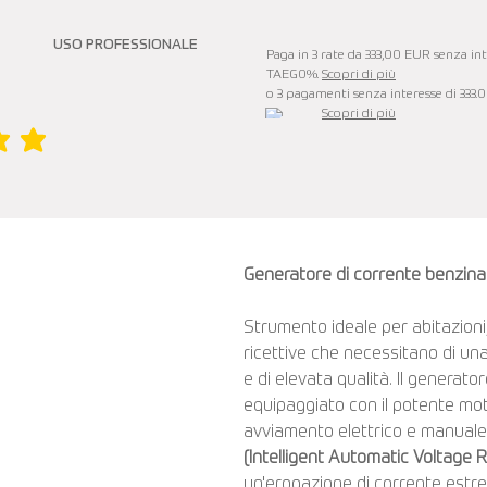
USO PROFESSIONALE
Paga in 3 rate da 333,00 EUR senza inte
TAEG0%.
Scopri di più
o 3 pagamenti senza interesse di 333.
Scopri di più
è 5 su 5
Generatore di corrente benzi
Strumento ideale per abitazioni,
ricettive che necessitano di una 
e di elevata qualità. Il gener
equipaggiato con il potente mo
avviamento elettrico e manuale,
(Intelligent Automatic Voltage 
un'erogazione di corrente estre