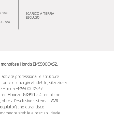
ressi.
SCARICO A TERRA
ESCLUSO
00 € con
na monofase Honda EM5500CXS2.
 attività professionali e strutture
fonte di energia affidabile, silenziosa
atore Honda EM5500CXS2 è
tore
Honda i-GX390
a 4 tempi con
 oltre all'esclusivo sistema
i-AVR
Regulator)
che garantisce
mamente stabile e precisa, ideale