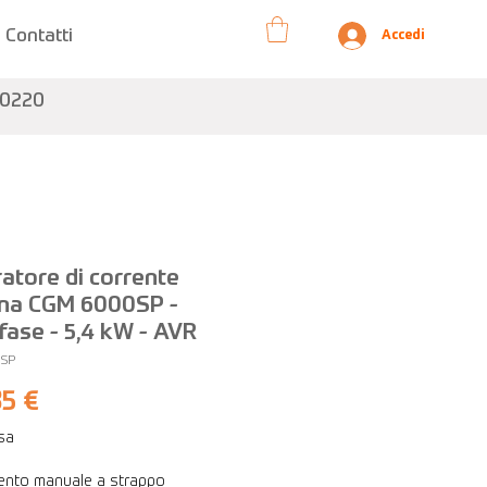
Contatti
Accedi
10220
atore di corrente
na CGM 6000SP -
ase - 5,4 kW - AVR
0SP
Prezzo
85 €
usa
ento manuale a strappo