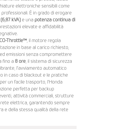
iature elettroniche sensibili come
i professionali. È in grado di erogare
(6,87 kVA)
e una
potenza continua di
restazioni elevate e affidabilità
egnative.
CO-Throttle™
, il motore regola
azione in base al carico richiesto,
 ed emissioni senza compromettere
a fino a
8 ore
, il sistema di sicurezza
tivibrante, l'avviamento automatico
 in caso di blackout e le pratiche
er un facile trasporto, l'Honda
zione perfetta per backup
 eventi, attività commerciali, strutture
di rete elettrica, garantendo sempre
ra e della stessa qualità della rete