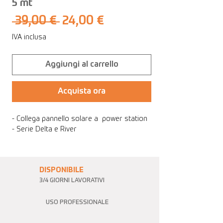
5 mt
Prezzo
Prezzo
 39,00 € 
24,00 €
regolare
scontato
IVA inclusa
Aggiungi al carrello
Acquista ora
- Collega pannello solare a power station
- Serie Delta e River
DISPONIBILE
3/4 GIORNI LAVORATIVI
USO PROFESSIONALE