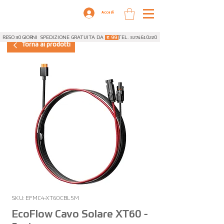
Accedi
RESO 30 GIORNI
SPEDIZIONE GRATUITA DA
€ 99
TEL. 3274610220
Torna ai prodotti
SKU: EFMC4-XT60CBL5M
EcoFlow Cavo Solare XT60 -