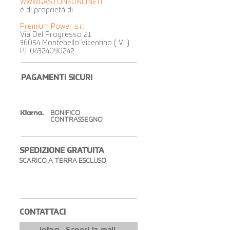
WWW.GASTONEONLINE.IT
è di proprietà di
Premium Power s.r.l.
Via Del Progresso 21
36054 Montebello Vicentino ( VI )
P.I.
04324090242
PAGAMENTI SICURI
BONIFICO
CONTRASSEGNO
SPEDIZIONE GRATUITA​
SCARICO A TERRA ESCLUSO
CONTATTACI​