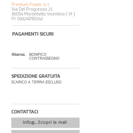
Premium Power s.r.l.
Via Del Progresso 21
36054 Montebello Vicentino ( VI )
P.I.
04324090242
PAGAMENTI SICURI
BONIFICO
CONTRASSEGNO
SPEDIZIONE GRATUITA​
SCARICO A TERRA ESCLUSO
CONTATTACI​
info@...Scopri la mail