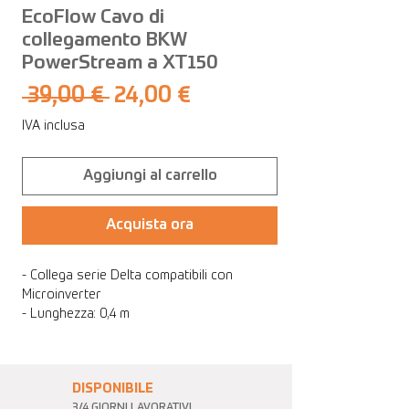
EcoFlow Cavo di
collegamento BKW
PowerStream a XT150
Prezzo
Prezzo
 39,00 € 
24,00 €
regolare
scontato
IVA inclusa
Aggiungi al carrello
Acquista ora
- Collega serie Delta compatibili con
Microinverter
- Lunghezza: 0,4 m
DISPONIBILE
3/4 GIORNI LAVORATIVI