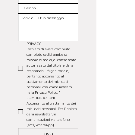
PRIVACY
Dichiaro di avere compiuto 
compiuto sedici anni, e se 
minore di sedici, di essere stato 
autorizzato dal titolare della 
responsabilità genitoriale, 
pertanto acconsento al 
trattamento dei miei dati 
personali così come indicato 
nella 
Privacy Policy.
*
COMUNICAZIONI
Acconsento al trattamento dei 
miei dati personali. Per l’inoltro 
della newsletter, le 
comunicazioni via telefono 
(sms, WhatsApp)
Invia