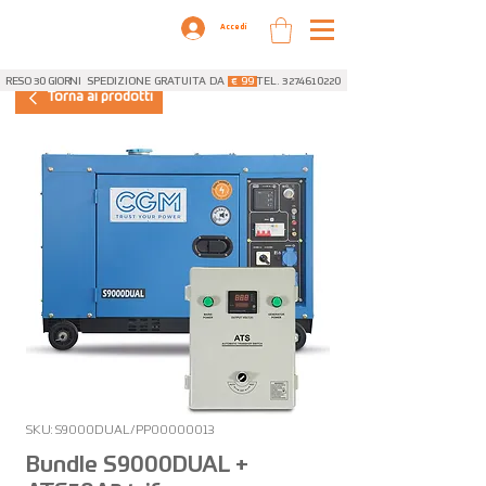
Accedi
RESO 30 GIORNI
SPEDIZIONE GRATUITA DA
€ 99
TEL. 3274610220
Torna ai prodotti
SKU: S9000DUAL/PP00000013
Bundle S9000DUAL +