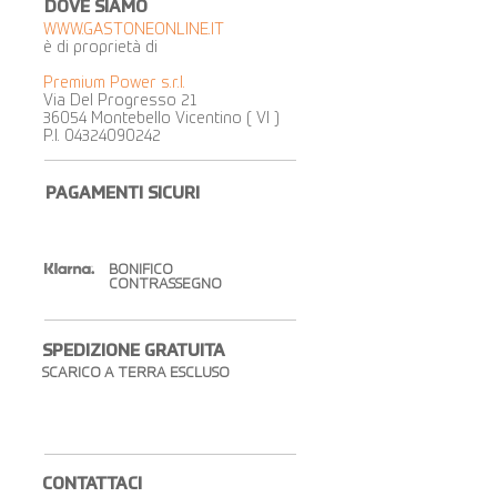
DOVE SIAMO
WWW.GASTONEONLINE.IT
è di proprietà di
Premium Power s.r.l.
Via Del Progresso 21
36054 Montebello Vicentino ( VI )
P.I.
04324090242
PAGAMENTI SICURI
BONIFICO
CONTRASSEGNO
SPEDIZIONE GRATUITA​
SCARICO A TERRA ESCLUSO
CONTATTACI​