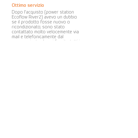
Ottimo servizio
Dopo l'acquisto (power station
Ecoflow River2) avevo un dubbio
se il prodotto fosse nuovo o
ricondizionato; sono stato
contattato molto velocemente via
mail e telefonicamente dal
commerciante che mi fornito tutti i
chiarimenti necessari. Spedizioni
veloci, pacchi ben imballati e
protetti. Sito molto professionale
e serio. Prezzi competitivi e ampia
gamma di prodotti proposti.
Consiglio di acquistare su questo
portale. Si tratta di persone
oneste, con desiderio di migliorare
e impegno evidente nel loro lavoro.
Cova Caiazzo
la valutazione media è 5 su 5
5 stelle
Ottimo servizio per entrambi gli