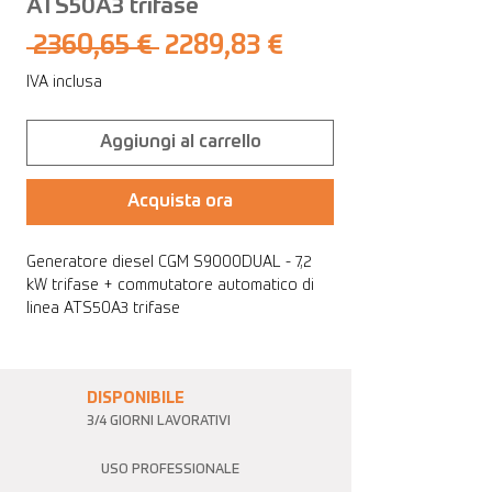
ATS50A3 trifase
Prezzo
Prezzo
 2360,65 € 
2289,83 €
regolare
scontato
IVA inclusa
Aggiungi al carrello
Acquista ora
Generatore diesel CGM S9000DUAL - 7,2
kW trifase + commutatore automatico di
linea ATS50A3 trifase
DISPONIBILE
3/4 GIORNI LAVORATIVI
USO PROFESSIONALE