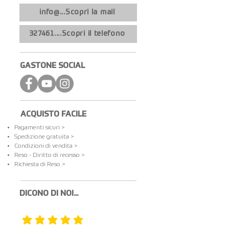
info@...Scopri la mail
327461....Scopri il telefono
GASTONE SOCIAL
ACQUISTO FACILE
Pagamenti sicuri >
Spedizione gratuita​ >
Condizioni di vendita >
Reso - Diritto di recesso >
Richiesta di Reso >
DICONO DI NOI...
la valutazione media è 5 su 5