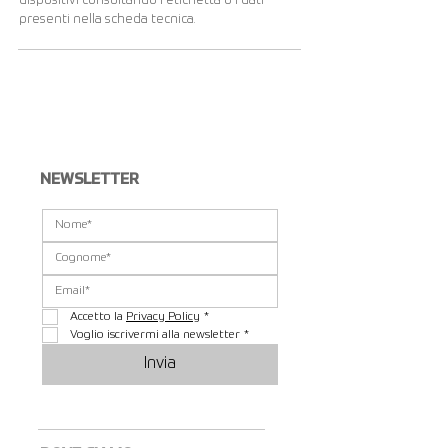
dispositivi consultando l'etichetta o i dati
presenti nella scheda tecnica.
Visualizza altri...
NEWSLETTER
Accetto la 
Privacy Policy
*
Voglio iscrivermi alla newsletter
*
Invia