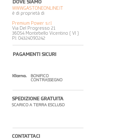
DOVE SIAMO
WWW.GASTONEONLINE.IT
è di proprietà di
Premium Power s.r.l.
Via Del Progresso 21
36054 Montebello Vicentino ( VI )
P.I.
04324090242
PAGAMENTI SICURI
BONIFICO
CONTRASSEGNO
SPEDIZIONE GRATUITA​
SCARICO A TERRA ESCLUSO
CONTATTACI​