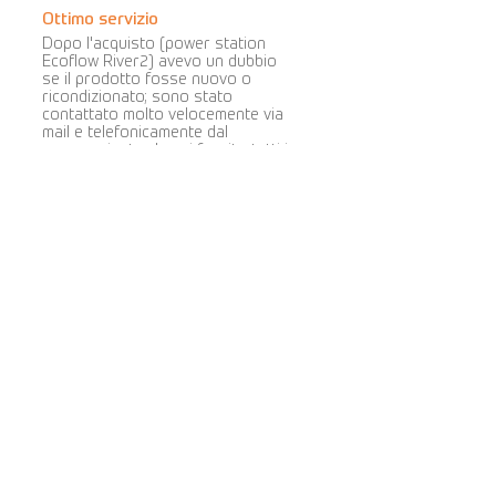
Ottimo servizio
Dopo l'acquisto (power station
Ecoflow River2) avevo un dubbio
se il prodotto fosse nuovo o
ricondizionato; sono stato
contattato molto velocemente via
mail e telefonicamente dal
commerciante che mi fornito tutti i
chiarimenti necessari. Spedizioni
veloci, pacchi ben imballati e
protetti. Sito molto professionale
e serio. Prezzi competitivi e ampia
gamma di prodotti proposti.
Consiglio di acquistare su questo
portale. Si tratta di persone
oneste, con desiderio di migliorare
e impegno evidente nel loro lavoro.
Cova Caiazzo
la valutazione media è 5 su 5
5 stelle
Ottimo servizio per entrambi gli