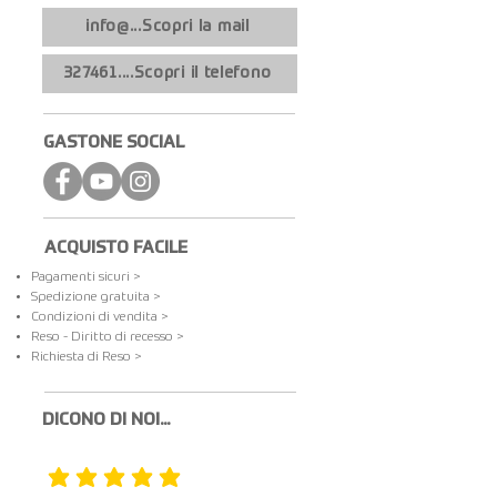
info@...Scopri la mail
327461....Scopri il telefono
GASTONE SOCIAL
ACQUISTO FACILE
Pagamenti sicuri >
Spedizione gratuita​ >
Condizioni di vendita >
Reso - Diritto di recesso >
Richiesta di Reso >
DICONO DI NOI...
la valutazione media è 5 su 5