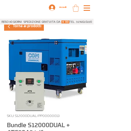
Accedi
RESO 30 GIORNI
SPEDIZIONE GRATUITA DA
€ 99
TEL. 3274610220
Torna ai prodotti
SKU: S12000DUAL/PP00000013
Bundle S12000DUAL +