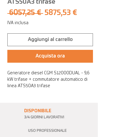
ATS50A3 trifase
Prezzo
Prezzo
 6057,25 € 
5875,53 €
regolare
scontato
IVA inclusa
Aggiungi al carrello
Acquista ora
Generatore diesel CGM S12000DUAL - 9,6
kW trifase + commutatore automatico di
linea ATS50A3 trifase
DISPONIBILE
3/4 GIORNI LAVORATIVI
USO PROFESSIONALE