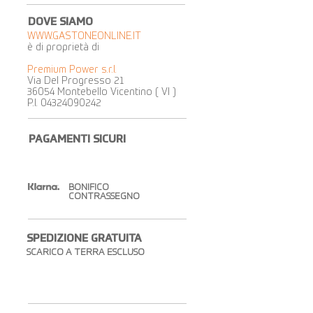
DOVE SIAMO
WWW.GASTONEONLINE.IT
è di proprietà di
Premium Power s.r.l.
Via Del Progresso 21
36054 Montebello Vicentino ( VI )
P.I.
04324090242
PAGAMENTI SICURI
BONIFICO
CONTRASSEGNO
SPEDIZIONE GRATUITA​
SCARICO A TERRA ESCLUSO