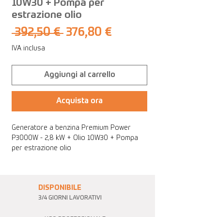
10W30 + Pompa per
estrazione olio
Prezzo
Prezzo
 392,50 € 
376,80 €
regolare
scontato
IVA inclusa
Aggiungi al carrello
Acquista ora
Generatore a benzina Premium Power
P3000W - 2,8 kW + Olio 10W30 + Pompa
per estrazione olio
DISPONIBILE
3/4 GIORNI LAVORATIVI