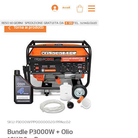
Accedi
RESO 30 GIORNI
SPEDIZIONE GRATUITA DA
€ 99
TEL. 3274610220
Torna ai prodotti
SKU: P3000W/PP00000020/PPAcc02
Bundle P3000W + Olio