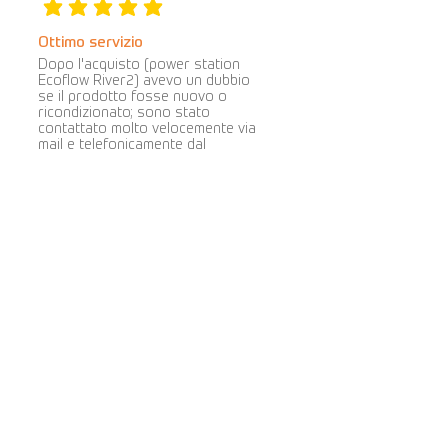
la valutazione media è 5 su 5
Ottimo servizio
Dopo l'acquisto (power station
Ecoflow River2) avevo un dubbio
se il prodotto fosse nuovo o
ricondizionato; sono stato
contattato molto velocemente via
mail e telefonicamente dal
commerciante che mi fornito tutti i
chiarimenti necessari. Spedizioni
veloci, pacchi ben imballati e
protetti. Sito molto professionale
e serio. Prezzi competitivi e ampia
gamma di prodotti proposti.
Consiglio di acquistare su questo
portale. Si tratta di persone
oneste, con desiderio di migliorare
e impegno evidente nel loro lavoro.
Cova Caiazzo
la valutazione media è 5 su 5
5 stelle