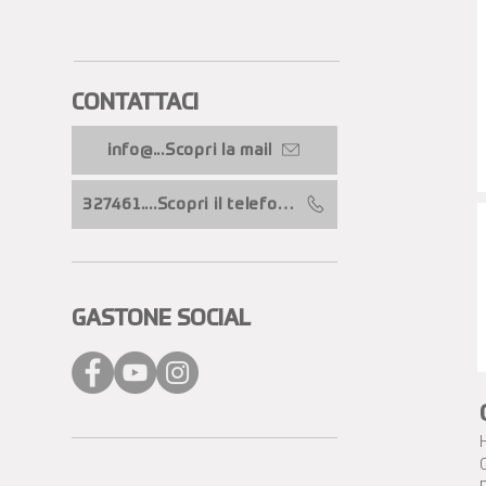
CONTATTACI​
info@...Scopri la mail
327461....Scopri il telefono
GASTONE SOCIAL