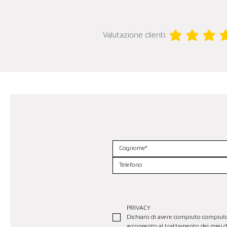
Valutazione clienti:
la valutazione media 
PRIVACY
Dichiaro di avere compiuto compiuto se
acconsento al trattamento dei miei da