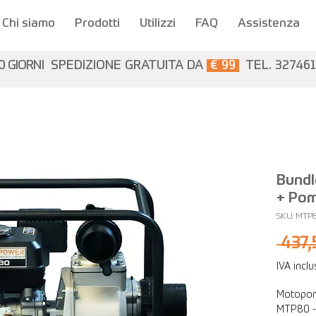
Chi siamo
Prodotti
Utilizzi
FAQ
Assistenza
0 GIORNI
SPEDIZIONE GRATUITA DA
€ 99
TEL. 32746
Bundl
+ Pom
SKU: MTP
 437,
IVA incl
Motopom
MTP80 - 