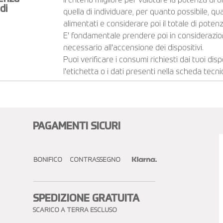
Il criterio migliore per valutare la potenza di
di
quella di individuare, per quanto possibile, qu
alimentati e considerare poi il totale di poten
E' fondamentale prendere poi in considerazion
necessario all'accensione dei dispositivi.
Puoi verificare i consumi richiesti dai tuoi dis
l'etichetta o i dati presenti nella scheda tecni
Visualizza altri...
PAGAMENTI SICURI
BONIFICO CONTRASSEGNO
SPEDIZIONE GRATUITA​
SCARICO A TERRA ESCLUSO