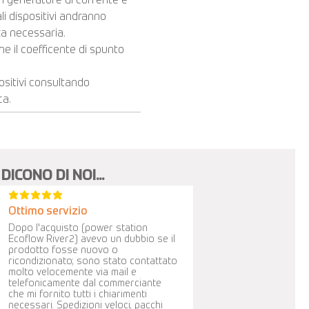
 un generatore di corrente è
ali dispositivi andranno
za necessaria.
e il coefficente di spunto
positivi consultando
ca.
DICONO DI NOI...
la valutazione media è 5 su 5
Ottimo servizio
Dopo l'acquisto (power station
Ecoflow River2) avevo un dubbio se il
prodotto fosse nuovo o
ricondizionato; sono stato contattato
molto velocemente via mail e
telefonicamente dal commerciante
che mi fornito tutti i chiarimenti
necessari. Spedizioni veloci, pacchi