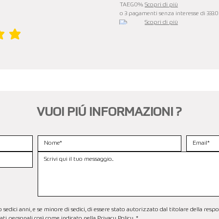
TAEG0%.
Scopri di più
o 3 pagamenti senza interesse di 333.
Scopri di più
è 5 su 5
VUOI PIÚ INFORMAZIONI ?
dici anni, e se minore di sedici, di essere stato autorizzato dal titolare della respo
ti personali così come indicato nella 
Privacy Policy.
*