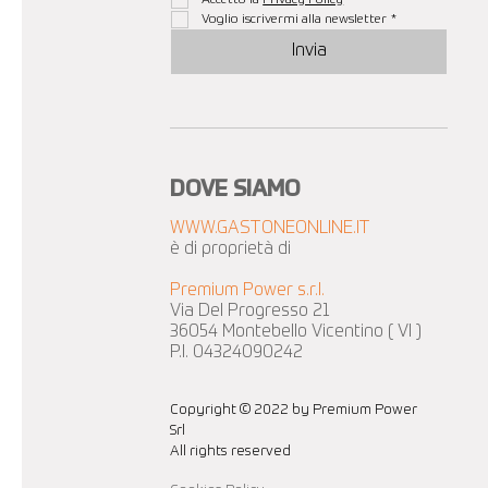
Voglio iscrivermi alla newsletter
*
Invia
DOVE SIAMO
WWW.GASTONEONLINE.IT
è di proprietà di
Premium Power s.r.l.
Via Del Progresso 21
36054 Montebello Vicentino ( VI )
P.I. 04324090242
Copyright © 2022 by Premium Power
Srl
All rights reserved