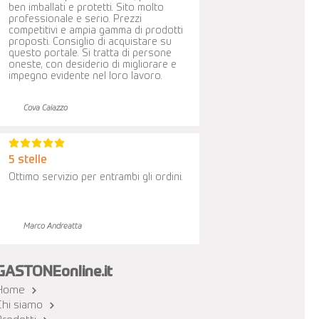
ben imballati e protetti. Sito molto
professionale e serio. Prezzi
competitivi e ampia gamma di prodotti
proposti. Consiglio di acquistare su
questo portale. Si tratta di persone
oneste, con desiderio di migliorare e
impegno evidente nel loro lavoro.
Cova Caiazzo
la valutazione media è 5 su 5
5 stelle
Ottimo servizio per entrambi gli ordini.
Marco Andreatta
GASTONEonline.it
Home
Chi siamo