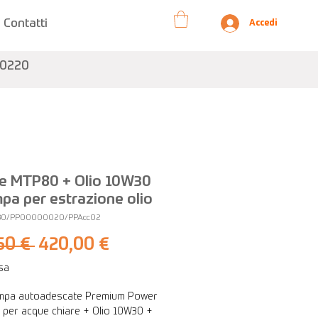
Contatti
Accedi
10220
e MTP80 + Olio 10W30
pa per estrazione olio
80/PP00000020/PPAcc02
Prezzo
Prezzo
50 € 
420,00 €
regolare
scontato
usa
pa autoadescate Premium Power
per acque chiare + Olio 10W30 +