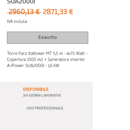
SUA2000I
Prezzo
Prezzo
 2960,13 € 
2871,33 €
regolare
scontato
IVA inclusa
Esaurito
Torre Faro Italtower MT 5,5 m - 4x75 Watt -
Copertura 1500 m2 + Generatore inverter
A-iPower SUA2000I - 1,6 kW
DISPONIBILE
3/4 GIORNI LAVORATIVI
USO PROFESSIONALE