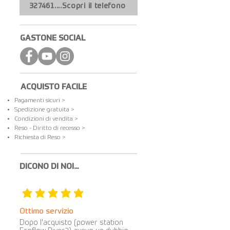
327461....Scopri il telefono
GASTONE SOCIAL
ACQUISTO FACILE
Pagamenti sicuri >
Spedizione gratuita​ >
Condizioni di vendita >
Reso - Diritto di recesso >
Richiesta di Reso >
DICONO DI NOI...
la valutazione media è 5 su 5
Ottimo servizio
Dopo l'acquisto (power station