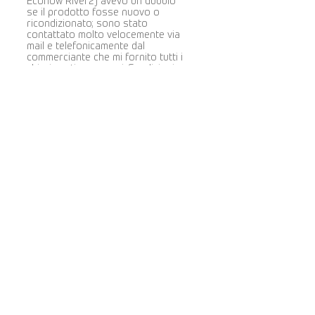
Ecoflow River2) avevo un dubbio
se il prodotto fosse nuovo o
ricondizionato; sono stato
contattato molto velocemente via
mail e telefonicamente dal
commerciante che mi fornito tutti i
chiarimenti necessari. Spedizioni
veloci, pacchi ben imballati e
protetti. Sito molto professionale
e serio. Prezzi competitivi e ampia
gamma di prodotti proposti.
Consiglio di acquistare su questo
portale. Si tratta di persone
oneste, con desiderio di migliorare
e impegno evidente nel loro lavoro.
Cova Caiazzo
la valutazione media è 5 su 5
5 stelle
Ottimo servizio per entrambi gli
ordini.
Marco Andreatta