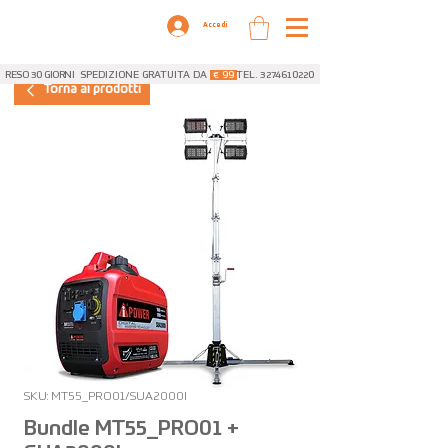
Accedi
RESO 30 GIORNI
SPEDIZIONE GRATUITA DA
€ 99
TEL. 3274610220
Torna ai prodotti
SKU: MT55_PRO01/SUA2000I
Bundle MT55_PRO01 +