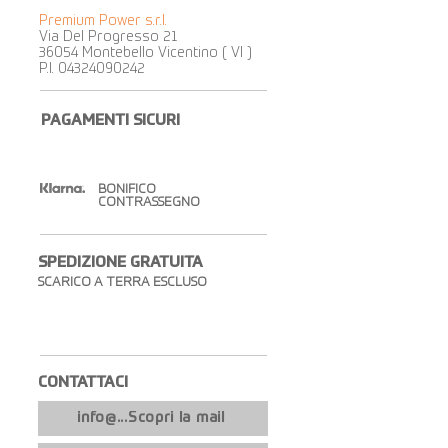
Premium Power s.r.l.
Via Del Progresso 21
36054 Montebello Vicentino ( VI )
P.I.
04324090242
PAGAMENTI SICURI
BONIFICO
CONTRASSEGNO
SPEDIZIONE GRATUITA​
SCARICO A TERRA ESCLUSO
CONTATTACI​
info@...Scopri la mail