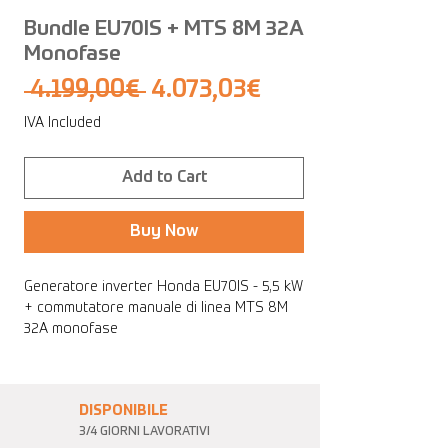
Bundle EU70IS + MTS 8M 32A
Monofase
Regular
Sale
 4.199,00€ 
4.073,03€
Price
Price
IVA Included
Add to Cart
Buy Now
Generatore inverter Honda EU70IS - 5,5 kW
+ commutatore manuale di linea MTS 8M
32A monofase
DISPONIBILE
3/4 GIORNI LAVORATIVI