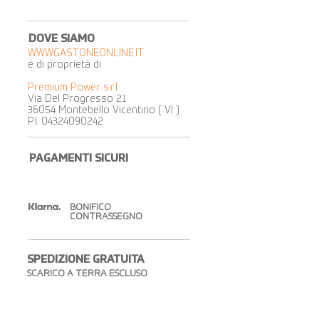
DOVE SIAMO
WWW.GASTONEONLINE.IT
è di proprietà di
Premium Power s.r.l.
Via Del Progresso 21
36054 Montebello Vicentino ( VI )
P.I.
04324090242
PAGAMENTI SICURI
BONIFICO
CONTRASSEGNO
SPEDIZIONE GRATUITA​
SCARICO A TERRA ESCLUSO