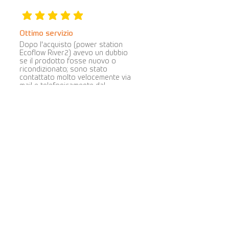
la valutazione media è 5 su 5
Ottimo servizio
Dopo l'acquisto (power station
Ecoflow River2) avevo un dubbio
se il prodotto fosse nuovo o
ricondizionato; sono stato
contattato molto velocemente via
mail e telefonicamente dal
commerciante che mi fornito tutti i
chiarimenti necessari. Spedizioni
veloci, pacchi ben imballati e
protetti. Sito molto professionale
e serio. Prezzi competitivi e ampia
gamma di prodotti proposti.
Consiglio di acquistare su questo
portale. Si tratta di persone
oneste, con desiderio di migliorare
e impegno evidente nel loro lavoro.
Cova Caiazzo
la valutazione media è 5 su 5