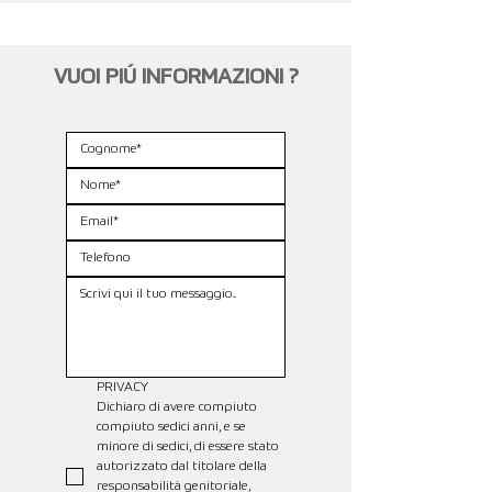
VUOI PIÚ INFORMAZIONI ?
PRIVACY
Dichiaro di avere compiuto 
compiuto sedici anni, e se 
minore di sedici, di essere stato 
autorizzato dal titolare della 
responsabilità genitoriale, 