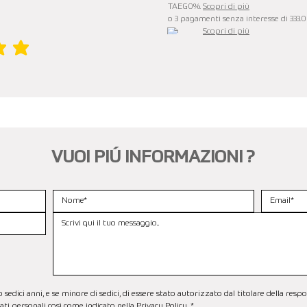
TAEG0%.
Scopri di più
o 3 pagamenti senza interesse di 333.
Scopri di più
è 5 su 5
VUOI PIÚ INFORMAZIONI ?
dici anni, e se minore di sedici, di essere stato autorizzato dal titolare della respo
ti personali così come indicato nella 
Privacy Policy.
*