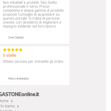
ben imballati e protetti. Sito molto
professionale e serio. Prezzi
competitivi e ampia gamma di prodotti
proposti. Consiglio di acquistare su
questo portale. Si tratta di persone
oneste, con desiderio di migliorare e
impegno evidente nel loro lavoro.
Cova Caiazzo
la valutazione media è 5 su 5
5 stelle
Ottimo servizio per entrambi gli ordini.
Marco Andreatta
GASTONEonline.it
Home
Chi siamo