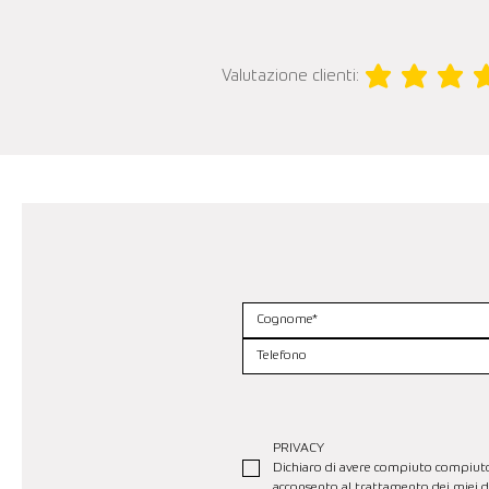
Valutazione clienti:
la valutazione media 
PRIVACY
Dichiaro di avere compiuto compiuto se
acconsento al trattamento dei miei da