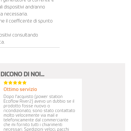
 un generatore di corrente è
ali dispositivi andranno
za necessaria.
e il coefficente di spunto
positivi consultando
ca.
DICONO DI NOI...
la valutazione media è 5 su 5
Ottimo servizio
Dopo l'acquisto (power station
Ecoflow River2) avevo un dubbio se il
prodotto fosse nuovo o
ricondizionato; sono stato contattato
molto velocemente via mail e
telefonicamente dal commerciante
che mi fornito tutti i chiarimenti
necessari. Spedizioni veloci, pacchi