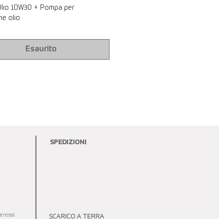
Olio 10W30 + Pompa per
ne olio
Esaurito
SPEDIZIONI
ressi.
SCARICO A TERRA