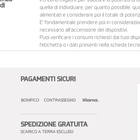
Il criterio migliore per valutare la potenza di
di
quella di individuare, per quanto possibile, qu
alimentati e considerare poi il totale di poten
E' fondamentale prendere poi in considerazion
necessario all'accensione dei dispositivi.
Puoi verificare i consumi richiesti dai tuoi dis
l'etichetta o i dati presenti nella scheda tecni
Visualizza altri...
PAGAMENTI SICURI
BONIFICO CONTRASSEGNO
SPEDIZIONE GRATUITA​
SCARICO A TERRA ESCLUSO