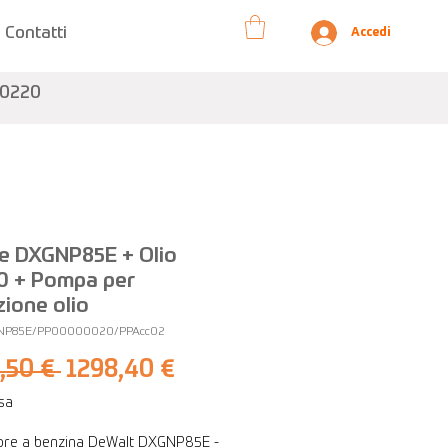
Contatti
Accedi
10220
e DXGNP85E + Olio
0 + Pompa per
zione olio
NP85E/PP00000020/PPAcc02
Prezzo
Prezzo
,50 € 
1298,40 €
regolare
scontato
usa
ore a benzina DeWalt DXGNP85E -