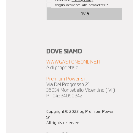
Voglio iscrivermi alla newsletter
*
Invia
DOVE SIAMO
WWW.GASTONEONLINE.IT
è di proprietà di
Premium Power s.r.l.
Via Del Progresso 21
36054 Montebello Vicentino ( VI )
P.I. 04324090242
Copyright © 2022 by Premium Power
Srl
All rights reserved