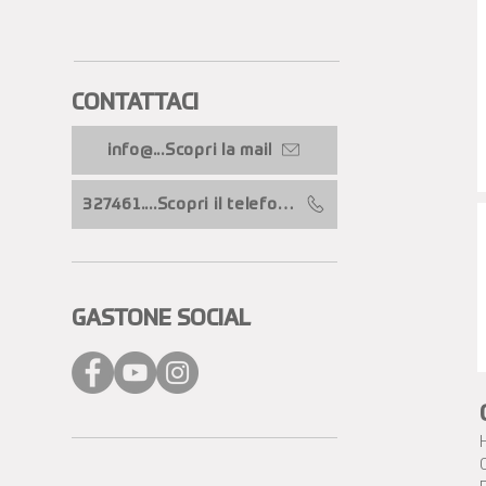
CONTATTACI​
info@...Scopri la mail
327461....Scopri il telefono
GASTONE SOCIAL