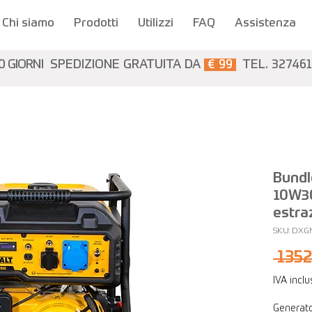
Chi siamo
Prodotti
Utilizzi
FAQ
Assistenza
0 GIORNI
SPEDIZIONE GRATUITA DA
€ 99
TEL. 32746
Bundl
10W3
estra
SKU: DXG
 1352
IVA incl
Generat