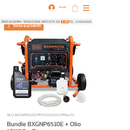
Accedi
RESO 30 GIORNI
SPEDIZIONE GRATUITA DA
€ 99
TEL. 3274610220
Torna ai prodotti
SKU: BXGNP6510E/PP00000020/PPAcc02
Bundle BXGNP6510E + Olio