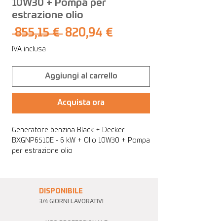
10W30 + Pompa per
estrazione olio
Prezzo
Prezzo
 855,15 € 
820,94 €
regolare
scontato
IVA inclusa
Aggiungi al carrello
Acquista ora
Generatore benzina Black + Decker
BXGNP6510E - 6 kW + Olio 10W30 + Pompa
per estrazione olio
DISPONIBILE
3/4 GIORNI LAVORATIVI