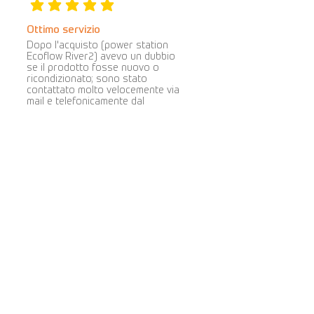
la valutazione media è 5 su 5
Ottimo servizio
Dopo l'acquisto (power station
Ecoflow River2) avevo un dubbio
se il prodotto fosse nuovo o
ricondizionato; sono stato
contattato molto velocemente via
mail e telefonicamente dal
commerciante che mi fornito tutti i
chiarimenti necessari. Spedizioni
veloci, pacchi ben imballati e
protetti. Sito molto professionale
e serio. Prezzi competitivi e ampia
gamma di prodotti proposti.
Consiglio di acquistare su questo
portale. Si tratta di persone
oneste, con desiderio di migliorare
e impegno evidente nel loro lavoro.
Cova Caiazzo
la valutazione media è 5 su 5
5 stelle