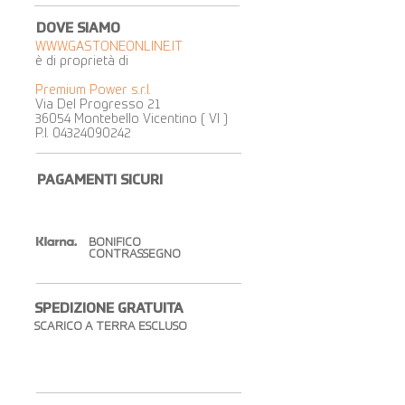
DOVE SIAMO
WWW.GASTONEONLINE.IT
è di proprietà di
Premium Power s.r.l.
Via Del Progresso 21
36054 Montebello Vicentino ( VI )
P.I.
04324090242
PAGAMENTI SICURI
BONIFICO
CONTRASSEGNO
SPEDIZIONE GRATUITA​
SCARICO A TERRA ESCLUSO