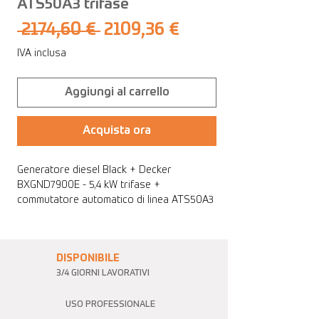
ATS50A3 trifase
Prezzo
Prezzo
 2174,60 € 
2109,36 €
regolare
scontato
IVA inclusa
Aggiungi al carrello
Acquista ora
Generatore diesel Black + Decker
BXGND7900E - 5,4 kW trifase +
commutatore automatico di linea ATS50A3
trifase
DISPONIBILE
3/4 GIORNI LAVORATIVI
USO PROFESSIONALE