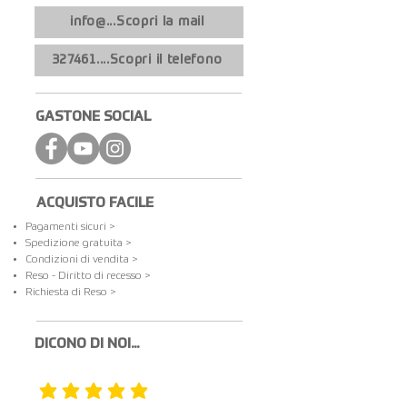
info@...Scopri la mail
327461....Scopri il telefono
GASTONE SOCIAL
ACQUISTO FACILE
Pagamenti sicuri >
Spedizione gratuita​ >
Condizioni di vendita >
Reso - Diritto di recesso >
Richiesta di Reso >
DICONO DI NOI...
la valutazione media è 5 su 5