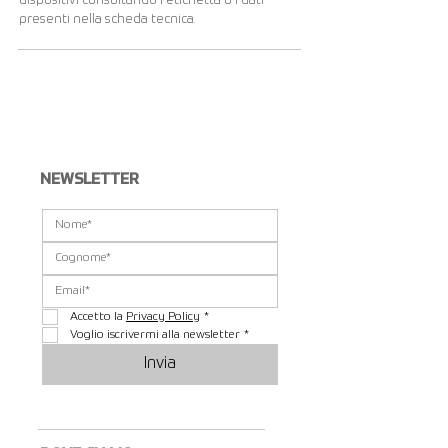
dispositivi consultando l'etichetta o i dati
presenti nella scheda tecnica.
Visualizza altri...
NEWSLETTER
Accetto la 
Privacy Policy
*
Voglio iscrivermi alla newsletter
*
Invia