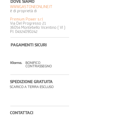
DOVE SIAMO
WWW.GASTONEONLINE.IT
è di proprietà di
Premium Power s.r.l.
Via Del Progresso 21
36054 Montebello Vicentino ( VI )
P.I.
04324090242
PAGAMENTI SICURI
BONIFICO
CONTRASSEGNO
SPEDIZIONE GRATUITA​
SCARICO A TERRA ESCLUSO
CONTATTACI​