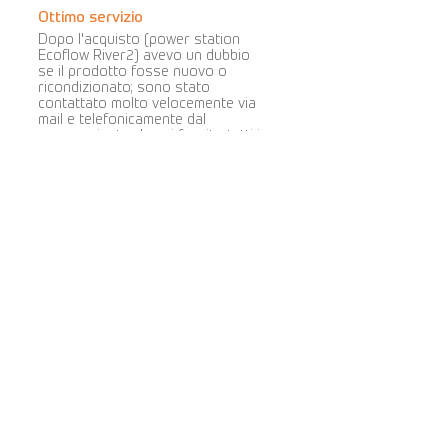
Ottimo servizio
Dopo l'acquisto (power station
Ecoflow River2) avevo un dubbio
se il prodotto fosse nuovo o
ricondizionato; sono stato
contattato molto velocemente via
mail e telefonicamente dal
commerciante che mi fornito tutti i
chiarimenti necessari. Spedizioni
veloci, pacchi ben imballati e
protetti. Sito molto professionale
e serio. Prezzi competitivi e ampia
gamma di prodotti proposti.
Consiglio di acquistare su questo
portale. Si tratta di persone
oneste, con desiderio di migliorare
e impegno evidente nel loro lavoro.
Cova Caiazzo
la valutazione media è 5 su 5
5 stelle
Ottimo servizio per entrambi gli