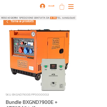
Accedi
RESO 30 GIORNI
SPEDIZIONE GRATUITA DA
€ 99
TEL. 3274610220
Torna ai prodotti
SKU: BXGND7900E/PP00000013
Bundle BXGND7900E +