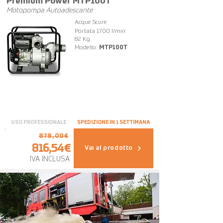
Premium Power MTP100T
Motopompa Autoadescante
Acque Scure
Portata 1700 l/min
82 Kg
Modello:
MTP100T
USO PROFESSIONALE
SPEDIZIONE IN 1 SETTIMANA
878,00€
816,54€
Vai al prodotto
IVA INCLUSA