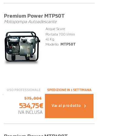
OFFERTA
Premium Power MTP50T
Motopompa Autoadescante
Acque Scure
Portata 700 l/min
41 Kg
Modello:
MTP50T
USO PROFESSIONALE
SPEDIZIONE IN 1 SETTIMANA
575,00€
534,75€
Vai al prodotto
IVA INCLUSA
OFFERTA