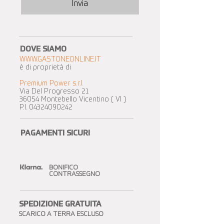
Invia
DOVE SIAMO
WWW.GASTONEONLINE.IT
è di proprietà di
Premium Power s.r.l.
Via Del Progresso 21
36054 Montebello Vicentino ( VI )
P.I.
04324090242
PAGAMENTI SICURI
BONIFICO
CONTRASSEGNO
SPEDIZIONE GRATUITA​
SCARICO A TERRA ESCLUSO