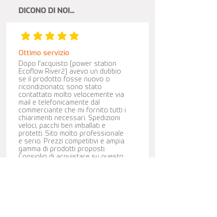
DICONO DI NOI...
la valutazione media è 5 su 5
Ottimo servizio
Dopo l'acquisto (power station
Ecoflow River2) avevo un dubbio
se il prodotto fosse nuovo o
ricondizionato; sono stato
contattato molto velocemente via
mail e telefonicamente dal
commerciante che mi fornito tutti i
chiarimenti necessari. Spedizioni
veloci, pacchi ben imballati e
protetti. Sito molto professionale
e serio. Prezzi competitivi e ampia
gamma di prodotti proposti.
Consiglio di acquistare su questo
portale. Si tratta di persone
oneste, con desiderio di migliorare
e impegno evidente nel loro lavoro.
Cova Caiazzo