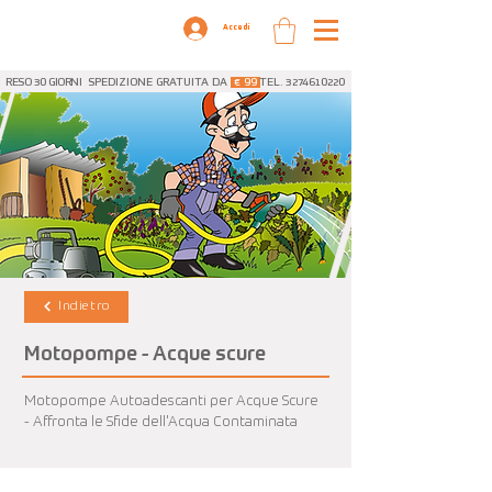
Accedi
RESO 30 GIORNI
SPEDIZIONE GRATUITA DA
€ 99
TEL. 3274610220
Indietro
Motopompe - Acque scure
Motopompe Autoadescanti per Acque Scure
- Affronta le Sfide dell'Acqua Contaminata