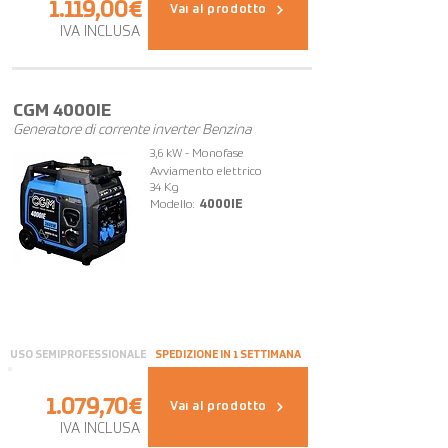
1.119,00€
Vai al prodotto
IVA INCLUSA
CGM 4000IE
Generatore di corrente inverter Benzina
3,6 kW - Monofase
Avviamento elettrico
34 Kg
Modello:
4000IE
USO SEMIPROFESSIONALE
SPEDIZIONE IN 1 SETTIMANA
1.079,70€
Vai al prodotto
IVA INCLUSA