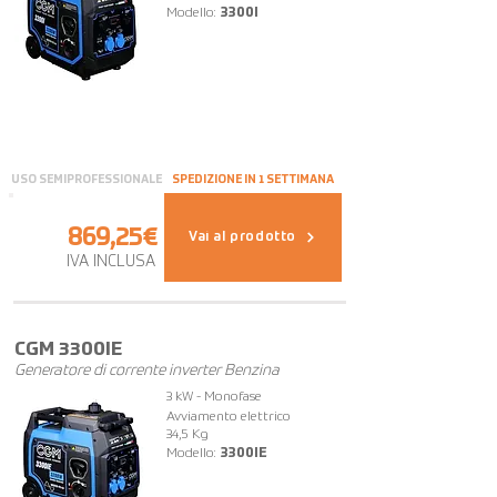
Modello:
3300I
USO SEMIPROFESSIONALE
SPEDIZIONE IN 1 SETTIMANA
869,25€
Vai al prodotto
IVA INCLUSA
OFFERTA
CGM 3300IE
Generatore di corrente inverter Benzina
3 kW - Monofase
Avviamento elettrico
34,5 Kg
Modello:
3300IE