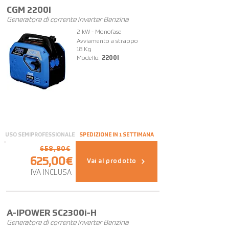
CGM 2200I
Generatore di corrente inverter Benzina
2 kW - Monofase
Avviamento a strappo
18 Kg
Modello:
2200I
USO SEMIPROFESSIONALE
SPEDIZIONE IN 1 SETTIMANA
658,80€
625,00€
Vai al prodotto
IVA INCLUSA
A-IPOWER SC2300i-H
Generatore di corrente inverter Benzina