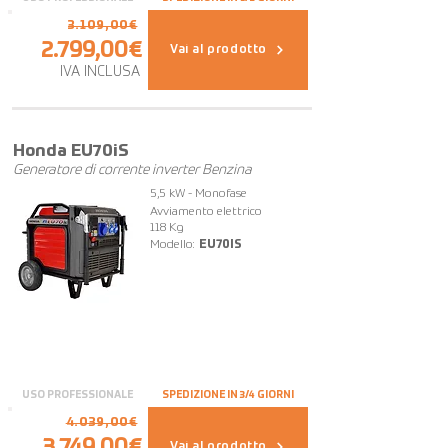
3.109,00€
2.799,00€
Vai al prodotto
IVA INCLUSA
OFFERTA
Honda EU70iS
Generatore di corrente inverter Benzina
5,5 kW - Monofase
Avviamento elettrico
118 Kg
Modello:
EU70IS
USO PROFESSIONALE
SPEDIZIONE IN 3/4 GIORNI
4.039,00€
3.749,00€
Vai al prodotto