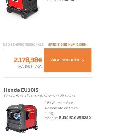
Modello:
SC8000i
USO SEMIPROFESSIONALE
SPEDIZIONE IN 3/4 GIORNI
2.178,38€
Vai al prodotto
IVA INCLUSA
FUORI TUTTO
Honda EU30iS
Generatore di corrente inverter Benzina
2,8 kW - Monofase
Avviamento elettrico
61 Kg
Modello:
EU30IS1GW1R280