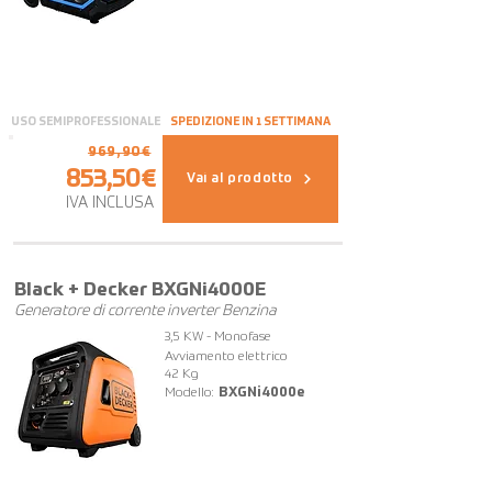
USO SEMIPROFESSIONALE
SPEDIZIONE IN 1 SETTIMANA
969,90€
853,50€
Vai al prodotto
IVA INCLUSA
FUORI TUTTO
Black + Decker BXGNi4000E
Generatore di corrente inverter Benzina
3,5 KW - Monofase
Avviamento elettrico
42 Kg
Modello:
BXGNi4000e