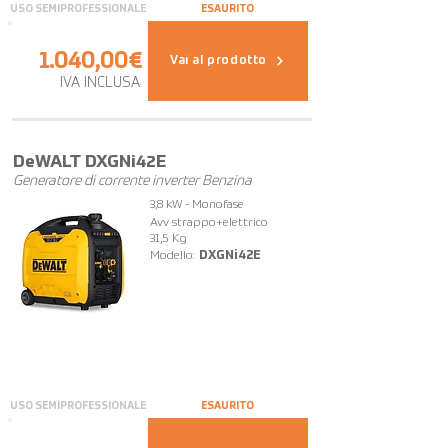
USO SEMIPROFESSIONALE
ESAURITO
1.040,00€
Vai al prodotto
IVA INCLUSA
DeWALT DXGNi42E
Generatore di corrente inverter Benzina
3,8 kW - Monofase
Avv strappo+elettrico
31,5 Kg
Modello:
DXGNi42E
USO SEMIPROFESSIONALE
ESAURITO