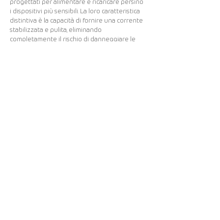
progettati per alimentare e ricaricare persino
i dispositivi più sensibili. La loro caratteristica
distintiva è la capacità di fornire una corrente
stabilizzata e pulita, eliminando
completamente il rischio di danneggiare le
delicate schede elettroniche presenti nella
maggior parte dei dispositivi domestici.
I gruppi elettrogeni silenziati con tecnologia
inverter offrono un utilizzo discreto, senza
causare disturbi. Sono la scelta ideale per la
vita in camper e campeggio, grazie alla loro
capacità di regolare automaticamente i giri
del motore in base al carico richiesto. Questo
non solo garantisce un'efficienza ottimale, ma
minimizza anche le emissioni e i rumori di
fondo, consentendo un'esperienza all'aperto
tranquilla e confortevole.
NEWSLETTER