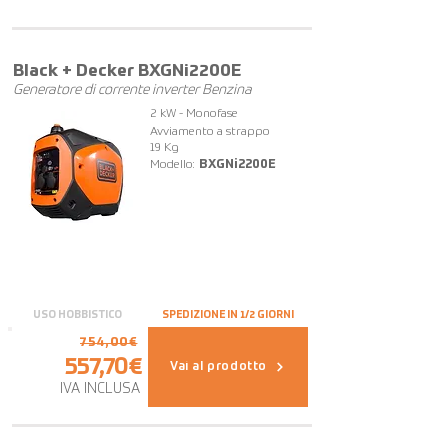
FUORI TUTTO
Black + Decker BXGNi2200E
Generatore di corrente inverter Benzina
2 kW - Monofase
Avviamento a strappo
19 Kg
Modello:
BXGNi2200E
USO HOBBISTICO
SPEDIZIONE IN 1/2 GIORNI
754,00€
557,70€
Vai al prodotto
IVA INCLUSA
OFFERTA