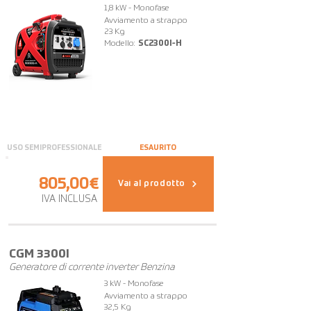
1,8 kW - Monofase
Avviamento a strappo
23 Kg
Modello:
SC2300I-H
USO SEMIPROFESSIONALE
ESAURITO
805,00€
Vai al prodotto
IVA INCLUSA
CGM 3300I
Generatore di corrente inverter Benzina
3 kW - Monofase
Avviamento a strappo
32,5 Kg