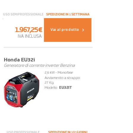
USO SEMIPROFESSIONALE
SPEDIZIONE IN 1 SETTIMANA
1.967,25€
Vai al prodotto
IVA INCLUSA
FUORI TUTTO
Honda EU32i
Generatore di corrente inverter Benzina
2,6 kW - Monofase
Avviamento a strappo
27 Kg
Modello:
EU32IT
USO PROFESSIONALE
SPEDIZIONE IN 1/2 GIORNI