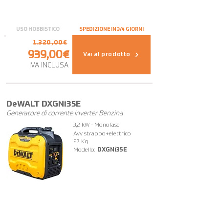
USO HOBBISTICO
SPEDIZIONE IN 3/4 GIORNI
1.320,00€
939,00€
Vai al prodotto
IVA INCLUSA
DeWALT DXGNi35E
Generatore di corrente inverter Benzina
3,2 kW - Monofase
Avv strappo+elettrico
27 Kg
Modello:
DXGNi35E