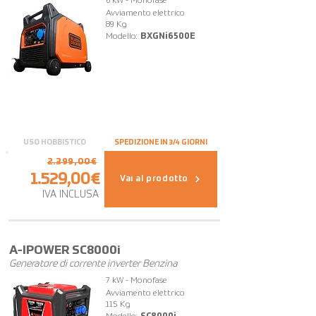
6 kW - Monofase
Avviamento elettrico
89 Kg
Modello:
BXGNi6500E
USO HOBBISTICO
SPEDIZIONE IN 3/4 GIORNI
2.399,00€
1.529,00€
Vai al prodotto
IVA INCLUSA
A-IPOWER SC8000i
Generatore di corrente inverter Benzina
7 kW - Monofase
Avviamento elettrico
115 Kg