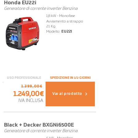
Honda EU22i
Generatore di corrente inverter Benzina
1,8 kW - Monofase
Avviamento a strappo
21 Kg
Modello:
EU22I
USO PROFESSIONALE
SPEDIZIONE IN 1/2 GIORNI
1.399,00€
1.249,00€
Vai al prodotto
IVA INCLUSA
FUORI TUTTO
Black + Decker BXGNi6500E
Generatore di corrente inverter Benzina