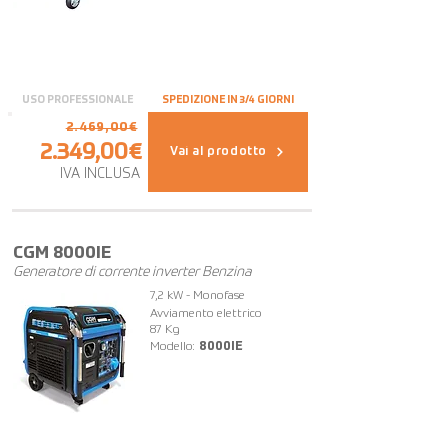
USO PROFESSIONALE
SPEDIZIONE IN 3/4 GIORNI
2.469,00€
2.349,00€
Vai al prodotto
IVA INCLUSA
CGM 8000IE
Generatore di corrente inverter Benzina
7,2 kW - Monofase
Avviamento elettrico
87 Kg
Modello:
8000IE