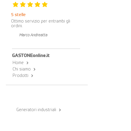
la valutazione media è 5 su 5
5 stelle
Ottimo servizio per entrambi gli
ordini.
Marco Andreatta
GASTONEonline.it
Home
Chi siamo
Prodotti
Generatori industriali
Accessori per generatori
Torri faro mobili
Generatore di corrente a cardano