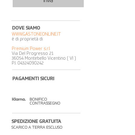
Invia
DOVE SIAMO
WWW.GASTONEONLINE.IT
è di proprietà di
Premium Power s.r.l.
Via Del Progresso 21
36054 Montebello Vicentino ( VI )
P.I.
04324090242
PAGAMENTI SICURI
BONIFICO
CONTRASSEGNO
SPEDIZIONE GRATUITA​
SCARICO A TERRA ESCLUSO