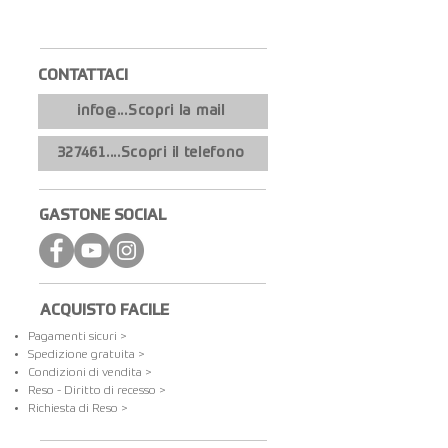
CONTATTACI​
info@...Scopri la mail
327461....Scopri il telefono
GASTONE SOCIAL
ACQUISTO FACILE
Pagamenti sicuri >
Spedizione gratuita​ >
Condizioni di vendita >
Reso - Diritto di recesso >
Richiesta di Reso >