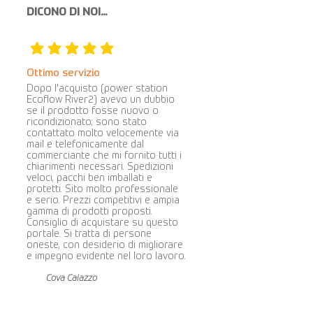
DICONO DI NOI...
la valutazione media è 5 su 5
Ottimo servizio
Dopo l'acquisto (power station
Ecoflow River2) avevo un dubbio
se il prodotto fosse nuovo o
ricondizionato; sono stato
contattato molto velocemente via
mail e telefonicamente dal
commerciante che mi fornito tutti i
chiarimenti necessari. Spedizioni
veloci, pacchi ben imballati e
protetti. Sito molto professionale
e serio. Prezzi competitivi e ampia
gamma di prodotti proposti.
Consiglio di acquistare su questo
portale. Si tratta di persone
oneste, con desiderio di migliorare
e impegno evidente nel loro lavoro.
Cova Caiazzo